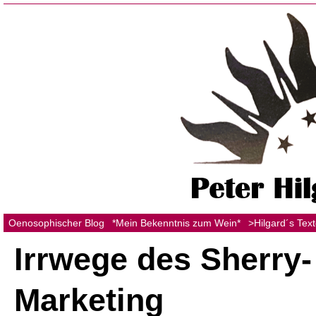
Oenosophischer Blog
*Mein Bekenntnis zum Wein*
>Hilgard´s Tex
Irrwege des Sherry-
Marketing