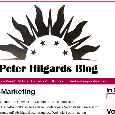
zum Wein*
>Hilgard´s Texte<
Kontakt
Verkostungsnotizen etc.
Im 
-Marketing
 Berliner „Bar Convent“ im Oktober 2014 die spanische
ry-Kontrollrat in Jerez de la Frontera eine Veranstaltung unterstützt
Vo
 propagiert? Als hätte dieser grandiose Wein nicht schon genug