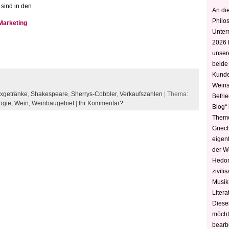
sind in den
An die
Philo
Marketing
Unter
2026 
unser
beide
Kunde
Weins
xgetränke
,
Shakespeare
,
Sherrys-Cobbler
,
Verkaufszahlen
| Thema:
Befri
ogie,
Wein,
Weinbaugebiet
|
Ihr Kommentar?
Blog“ 
Theme
Griec
eigen
der W
Hedoni
zivili
Musik,
Litera
Diese
möcht
bearbe