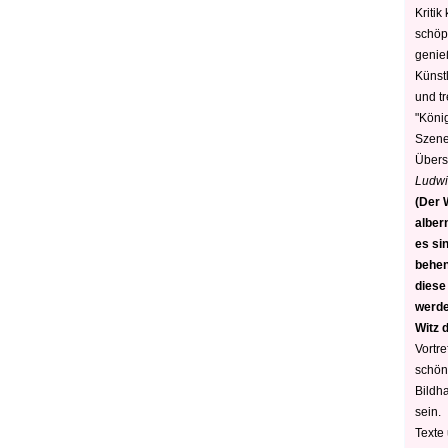
Kritik
schöp
genie
Künstl
und t
"König
Szene)
Übers
Ludwi
(Der W
alber
es sin
behen
diese
werden
Witz 
Vortre
schön
Bildh
sein.
Texte