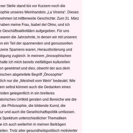
ser Stelle stand bis vor Kurzem noch die
sophie unseres Weinhandels „La Vineria“. Dieses
nehmen ist mittlerweile Geschichte: Zum 31. März
haben meine Frau, Isabel del Olmo, und ich
e Geschäftsaktivitäten aufgegeben. Für uns
 waren die Jahrzehnte, in denen wir mit unseren
n ein Teil der spannenden und genussvollen
zene Spaniens waren, Herausforderung und
edigung zugleich. In meinem „önosophischen
hatte ich mich bereits vielfältigen kulturellen
n gewidmet und dies, obwohl der aus dem
hischen abgeleitete Begriff „Önosophie“
tlich nur die „Weisheit vom Wein“ bedeutet. Wie
ein selbst können auch die Gedanken eines
sten gelegentlich in ein breiteres
satorisches Umfeld geraten und Bereiche wie die
 die Philosophie, die bildende Kunst, die
tur und auch die Gesellschaftspolitik umfassen.
s Spektrum unterschiedlicher Thematiken
e ich auch weiterhin in meinen Beiträgen
iten. Trotz aller gesundheitspolitisch motivierter