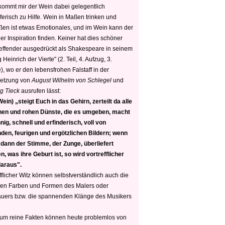
 kommt mir der Wein dabei gelegentlich
ferisch zu Hilfe. Wein in Maßen trinken und
ßen ist etwas Emotionales, und im Wein kann der
er Inspiration finden. Keiner hat dies schöner
reffender ausgedrückt als Shakespeare in seinem
 Heinrich der Vierte" (2. Teil, 4. Aufzug, 3.
, wo er den lebensfrohen Falstaff in der
etzung von
August Wilhelm von Schlegel
und
g Tieck
ausrufen lässt:
ein) „steigt Euch in das Gehirn, zerteilt da alle
nen und rohen Dünste, die es umgeben, macht
nig, schnell und erfinderisch, voll von
den, feurigen und ergötzlichen Bildern; wenn
 dann der Stimme, der Zunge, überliefert
, was ihre Geburt ist, so wird vortrefflicher
daraus".
fflicher Witz können selbstverständlich auch die
en Farben und Formen des Malers oder
auers bzw. die spannenden Klänge des Musikers
 um reine Fakten können heute problemlos von