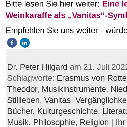
Bitte lesen Sie hier weiter:
Eine l
Weinkaraffe als „Vanitas“-Sym
Empfehlen Sie uns weiter - würde
Dr. Peter Hilgard
am 21. Juli 202
Schlagworte:
Erasmus von Rott
Theodor
,
Musikinstrumente
,
Nied
Stillleben
,
Vanitas
,
Vergänglichkei
Bücher,
Kulturgeschichte,
Literat
Musik,
Philosophie,
Religion
|
Ih