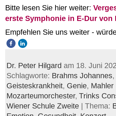
Bitte lesen Sie hier weiter:
Verge
erste Symphonie in E-Dur von
Empfehlen Sie uns weiter - würde
Dr. Peter Hilgard
am 18. Juni 20
Schlagworte:
Brahms Johannes
,
Geisteskrankheit
,
Genie
,
Mahler
Mozarteumorchester
,
Trinks Con
Wiener Schule Zweite
| Thema:
B
Emotion,
Gesundheit,
Konzert,