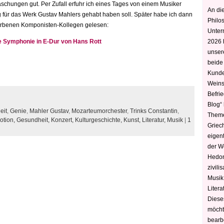
aschungen gut. Per Zufall erfuhr ich eines Tages von einem Musiker
An die
für das Werk Gustav Mahlers gehabt haben soll. Später habe ich dann
Philo
torbenen Komponisten-Kollegen gelesen:
Unter
e Symphonie in E-Dur von Hans Rott
2026 
unser
beide
Kunde
Weins
Befri
Blog“ 
eit
,
Genie
,
Mahler Gustav
,
Mozarteumorchester
,
Trinks Constantin
,
Theme
otion,
Gesundheit,
Konzert,
Kulturgeschichte,
Kunst,
Literatur,
Musik
|
1
Griec
eigen
der W
Hedoni
zivili
Musik,
Litera
Diese
möcht
bearbe