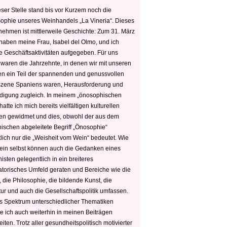
ser Stelle stand bis vor Kurzem noch die
sophie unseres Weinhandels „La Vineria“. Dieses
nehmen ist mittlerweile Geschichte: Zum 31. März
haben meine Frau, Isabel del Olmo, und ich
e Geschäftsaktivitäten aufgegeben. Für uns
 waren die Jahrzehnte, in denen wir mit unseren
n ein Teil der spannenden und genussvollen
zene Spaniens waren, Herausforderung und
edigung zugleich. In meinem „önosophischen
hatte ich mich bereits vielfältigen kulturellen
n gewidmet und dies, obwohl der aus dem
hischen abgeleitete Begriff „Önosophie“
tlich nur die „Weisheit vom Wein“ bedeutet. Wie
ein selbst können auch die Gedanken eines
sten gelegentlich in ein breiteres
satorisches Umfeld geraten und Bereiche wie die
 die Philosophie, die bildende Kunst, die
tur und auch die Gesellschaftspolitik umfassen.
s Spektrum unterschiedlicher Thematiken
e ich auch weiterhin in meinen Beiträgen
iten. Trotz aller gesundheitspolitisch motivierter