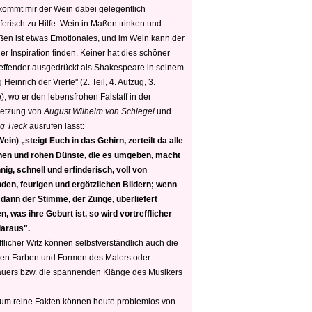
 kommt mir der Wein dabei gelegentlich
ferisch zu Hilfe. Wein in Maßen trinken und
ßen ist etwas Emotionales, und im Wein kann der
er Inspiration finden. Keiner hat dies schöner
reffender ausgedrückt als Shakespeare in seinem
 Heinrich der Vierte" (2. Teil, 4. Aufzug, 3.
, wo er den lebensfrohen Falstaff in der
etzung von
August Wilhelm von Schlegel
und
g Tieck
ausrufen lässt:
ein) „steigt Euch in das Gehirn, zerteilt da alle
nen und rohen Dünste, die es umgeben, macht
nig, schnell und erfinderisch, voll von
den, feurigen und ergötzlichen Bildern; wenn
 dann der Stimme, der Zunge, überliefert
, was ihre Geburt ist, so wird vortrefflicher
daraus".
fflicher Witz können selbstverständlich auch die
en Farben und Formen des Malers oder
auers bzw. die spannenden Klänge des Musikers
 um reine Fakten können heute problemlos von