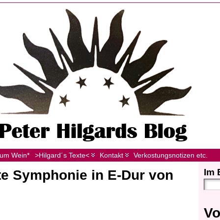
zum Wein*
>Hilgard´s Texte<
Kontakt
Verkostungsnotizen etc.
Im 
te Symphonie in E-Dur von
Vo