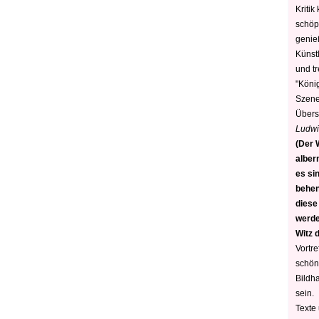
Kritik
schöp
genie
Künstl
und t
"König
Szene)
Übers
Ludwi
(Der W
alber
es sin
behen
diese
werden
Witz 
Vortre
schön
Bildh
sein.
Texte