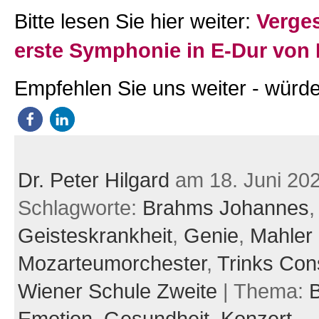
Bitte lesen Sie hier weiter:
Verge
erste Symphonie in E-Dur von
Empfehlen Sie uns weiter - würde
Dr. Peter Hilgard
am 18. Juni 20
Schlagworte:
Brahms Johannes
,
Geisteskrankheit
,
Genie
,
Mahler
Mozarteumorchester
,
Trinks Con
Wiener Schule Zweite
| Thema:
B
Emotion,
Gesundheit,
Konzert,