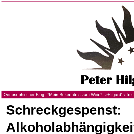
Oenosophischer Blog
*Mein Bekenntnis zum Wein*
>Hilgard´s Tex
Schreckgespenst:
Alkoholabhängigkei