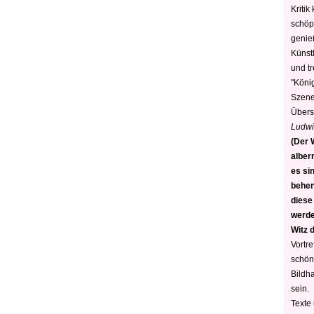
Kritik
schöp
genie
Künstl
und t
"König
Szene)
Übers
Ludwi
(Der W
alber
es sin
behen
diese
werden
Witz 
Vortre
schön
Bildh
sein.
Texte