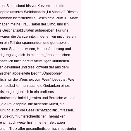
ser Stelle stand bis vor Kurzem noch die
sophie unseres Weinhandels „La Vineria“. Dieses
nehmen ist mittlerweile Geschichte: Zum 31. März
haben meine Frau, Isabel del Olmo, und ich
e Geschäftsaktivitäten aufgegeben. Für uns
 waren die Jahrzehnte, in denen wir mit unseren
n ein Teil der spannenden und genussvollen
zene Spaniens waren, Herausforderung und
edigung zugleich. In meinem „önosophischen
hatte ich mich bereits vielfältigen kulturellen
n gewidmet und dies, obwohl der aus dem
hischen abgeleitete Begriff „Önosophie“
tlich nur die „Weisheit vom Wein“ bedeutet. Wie
ein selbst können auch die Gedanken eines
sten gelegentlich in ein breiteres
satorisches Umfeld geraten und Bereiche wie die
 die Philosophie, die bildende Kunst, die
tur und auch die Gesellschaftspolitik umfassen.
s Spektrum unterschiedlicher Thematiken
e ich auch weiterhin in meinen Beiträgen
iten. Trotz aller gesundheitspolitisch motivierter