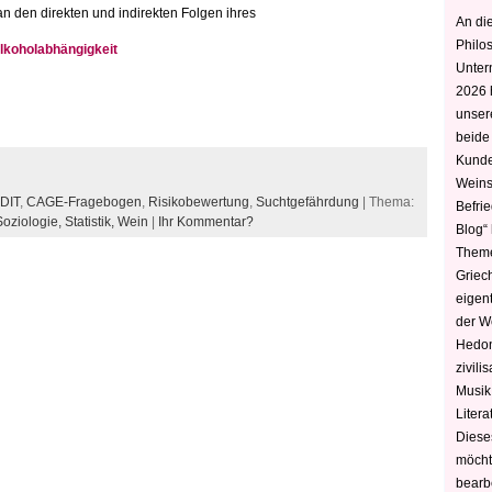
n den direkten und indirekten Folgen ihres
An die
Philo
lkoholabhängigkeit
Unter
2026 
unser
beide
Kunde
Weins
DIT
,
CAGE-Fragebogen
,
Risikobewertung
,
Suchtgefährdung
| Thema:
Befri
Soziologie,
Statistik,
Wein
|
Ihr Kommentar?
Blog“ 
Theme
Griec
eigen
der W
Hedoni
zivili
Musik,
Litera
Diese
möcht
bearbe