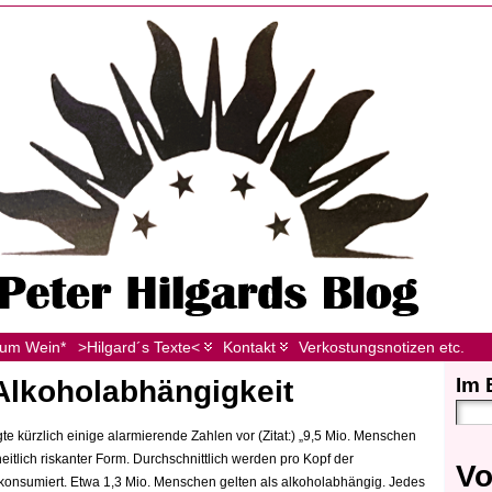
zum Wein*
>Hilgard´s Texte<
Kontakt
Verkostungsnotizen etc.
Im 
Alkoholabhängigkeit
e kürzlich einige alarmierende Zahlen vor (Zitat:) „9,5 Mio. Menschen
tlich riskanter Form. Durchschnittlich werden pro Kopf der
Vo
s konsumiert. Etwa 1,3 Mio. Menschen gelten als alkoholabhängig. Jedes