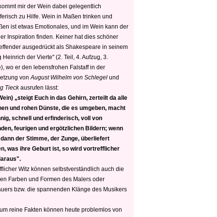
 kommt mir der Wein dabei gelegentlich
ferisch zu Hilfe. Wein in Maßen trinken und
ßen ist etwas Emotionales, und im Wein kann der
er Inspiration finden. Keiner hat dies schöner
reffender ausgedrückt als Shakespeare in seinem
 Heinrich der Vierte" (2. Teil, 4. Aufzug, 3.
, wo er den lebensfrohen Falstaff in der
etzung von
August Wilhelm von Schlegel
und
g Tieck
ausrufen lässt:
ein) „steigt Euch in das Gehirn, zerteilt da alle
nen und rohen Dünste, die es umgeben, macht
nig, schnell und erfinderisch, voll von
den, feurigen und ergötzlichen Bildern; wenn
 dann der Stimme, der Zunge, überliefert
, was ihre Geburt ist, so wird vortrefflicher
daraus".
fflicher Witz können selbstverständlich auch die
en Farben und Formen des Malers oder
auers bzw. die spannenden Klänge des Musikers
 um reine Fakten können heute problemlos von