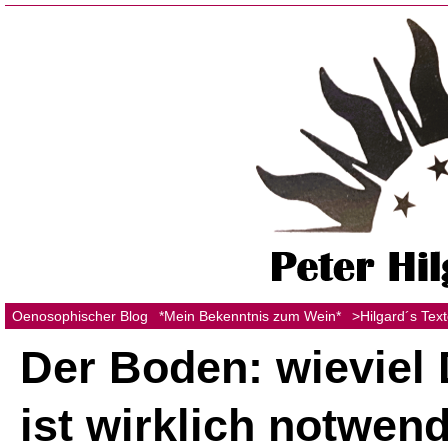
Oenosophischer Blog
*Mein Bekenntnis zum Wein*
>Hilgard´s Tex
Der Boden: wieviel
ist wirklich notwen