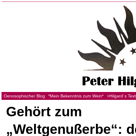
Oenosophischer Blog
*Mein Bekenntnis zum Wein*
>Hilgard´s Tex
Gehört zum
„Weltgenußerbe“: d