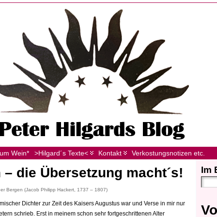
zum Wein*
>Hilgard´s Texte<
Kontakt
Verkostungsnotizen etc.
Im 
 – die Übersetzung macht´s!
r Bergen (Jacob Philipp Hackert, 1737 – 1807)
ömischer Dichter zur Zeit des Kaisers Augustus war und Verse in mir nur
Vo
ern schrieb. Erst in meinem schon sehr fortgeschrittenen Alter