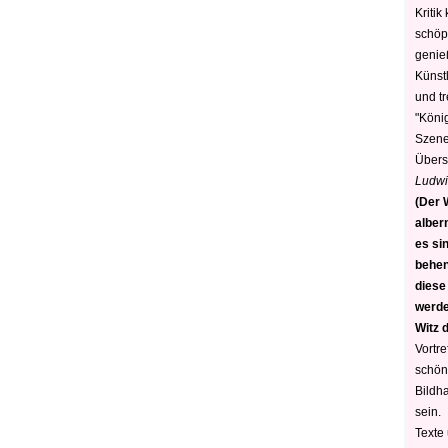
Kritik
schöp
genie
Künstl
und t
"König
Szene)
Übers
Ludwi
(Der W
alber
es sin
behen
diese
werden
Witz 
Vortre
schön
Bildh
sein.
Texte