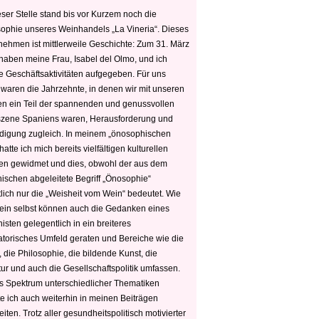
ser Stelle stand bis vor Kurzem noch die
sophie unseres Weinhandels „La Vineria“. Dieses
nehmen ist mittlerweile Geschichte: Zum 31. März
haben meine Frau, Isabel del Olmo, und ich
e Geschäftsaktivitäten aufgegeben. Für uns
 waren die Jahrzehnte, in denen wir mit unseren
n ein Teil der spannenden und genussvollen
zene Spaniens waren, Herausforderung und
edigung zugleich. In meinem „önosophischen
hatte ich mich bereits vielfältigen kulturellen
n gewidmet und dies, obwohl der aus dem
hischen abgeleitete Begriff „Önosophie“
tlich nur die „Weisheit vom Wein“ bedeutet. Wie
ein selbst können auch die Gedanken eines
sten gelegentlich in ein breiteres
satorisches Umfeld geraten und Bereiche wie die
 die Philosophie, die bildende Kunst, die
tur und auch die Gesellschaftspolitik umfassen.
s Spektrum unterschiedlicher Thematiken
e ich auch weiterhin in meinen Beiträgen
iten. Trotz aller gesundheitspolitisch motivierter