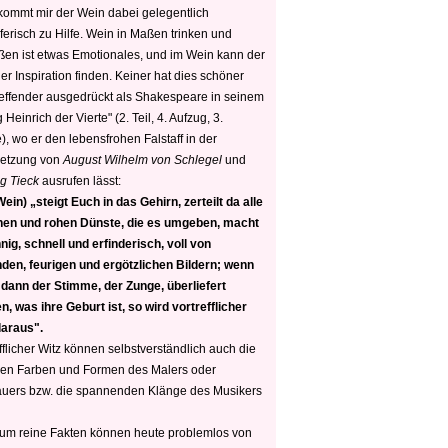
 kommt mir der Wein dabei gelegentlich
ferisch zu Hilfe. Wein in Maßen trinken und
ßen ist etwas Emotionales, und im Wein kann der
er Inspiration finden. Keiner hat dies schöner
reffender ausgedrückt als Shakespeare in seinem
 Heinrich der Vierte" (2. Teil, 4. Aufzug, 3.
, wo er den lebensfrohen Falstaff in der
etzung von
August Wilhelm von Schlegel
und
g Tieck
ausrufen lässt:
ein) „steigt Euch in das Gehirn, zerteilt da alle
nen und rohen Dünste, die es umgeben, macht
nig, schnell und erfinderisch, voll von
den, feurigen und ergötzlichen Bildern; wenn
 dann der Stimme, der Zunge, überliefert
, was ihre Geburt ist, so wird vortrefflicher
daraus".
fflicher Witz können selbstverständlich auch die
en Farben und Formen des Malers oder
auers bzw. die spannenden Klänge des Musikers
 um reine Fakten können heute problemlos von