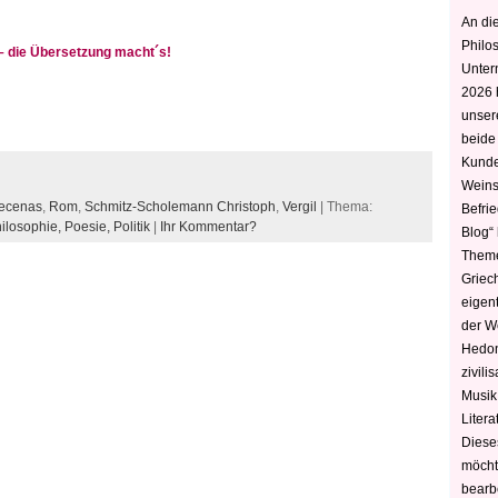
An die
Philo
– die Übersetzung macht´s!
Unter
2026 
unser
beide
Kunde
Weins
ecenas
,
Rom
,
Schmitz-Scholemann Christoph
,
Vergil
| Thema:
Befri
ilosophie,
Poesie,
Politik
|
Ihr Kommentar?
Blog“ 
Theme
Griec
eigen
der W
Hedoni
zivili
Musik,
Litera
Diese
möcht
bearbe