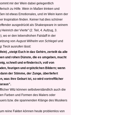
 kommt mir der Wein dabei gelegentlich
ferisch zu Hilfe. Wein in Maßen trinken und
ßen ist etwas Emotionales, und im Wein kann der
er Inspiration finden. Keiner hat dies schöner
reffender ausgedrückt als Shakespeare in seinem
 Heinrich der Vierte" (2. Teil, 4. Aufzug, 3.
, wo er den lebensfrohen Falstaff in der
etzung von
August Wilhelm von Schlegel
und
g Tieck
ausrufen lässt:
ein) „steigt Euch in das Gehirn, zerteilt da alle
nen und rohen Dünste, die es umgeben, macht
nig, schnell und erfinderisch, voll von
den, feurigen und ergötzlichen Bildern; wenn
 dann der Stimme, der Zunge, überliefert
, was ihre Geburt ist, so wird vortrefflicher
daraus".
fflicher Witz können selbstverständlich auch die
en Farben und Formen des Malers oder
auers bzw. die spannenden Klänge des Musikers
 um reine Fakten können heute problemlos von