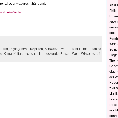
rizontal oder waagrecht hängend,
An die
Philo
eund: ein Gecko
Unter
2026 
unser
beide
Kunde
Weins
rraum
,
Phylogenese
,
Reptilien
,
Schwanzabwurf
,
Tarentula mauretanica
Befri
ge,
Klima,
Kulturgeschichte,
Landeskunde,
Reisen,
Wein,
Wissenschaft
Blog“ 
Theme
Griec
eigen
der W
Hedoni
zivili
Musik,
Litera
Diese
möcht
bearbe