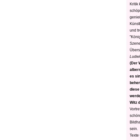
Kritik
schöp
genie
Künstl
und t
"König
Szene)
Übers
Ludwi
(Der W
alber
es sin
behen
diese
werden
Witz 
Vortre
schön
Bildh
sein.
Texte