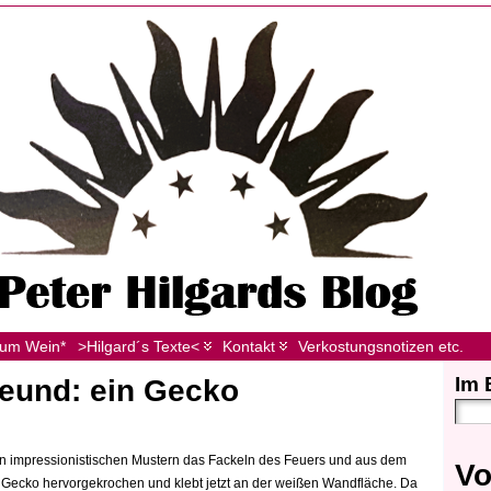
zum Wein*
>Hilgard´s Texte<
Kontakt
Verkostungsnotizen etc.
Im 
reund: ein Gecko
in impressionistischen Mustern das Fackeln des Feuers und aus dem
Vo
in Gecko hervorgekrochen und klebt jetzt an der weißen Wandfläche. Da