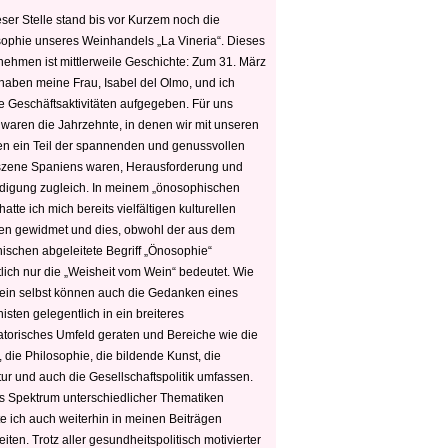
ser Stelle stand bis vor Kurzem noch die
sophie unseres Weinhandels „La Vineria“. Dieses
nehmen ist mittlerweile Geschichte: Zum 31. März
haben meine Frau, Isabel del Olmo, und ich
e Geschäftsaktivitäten aufgegeben. Für uns
 waren die Jahrzehnte, in denen wir mit unseren
n ein Teil der spannenden und genussvollen
zene Spaniens waren, Herausforderung und
edigung zugleich. In meinem „önosophischen
hatte ich mich bereits vielfältigen kulturellen
n gewidmet und dies, obwohl der aus dem
hischen abgeleitete Begriff „Önosophie“
tlich nur die „Weisheit vom Wein“ bedeutet. Wie
ein selbst können auch die Gedanken eines
sten gelegentlich in ein breiteres
satorisches Umfeld geraten und Bereiche wie die
 die Philosophie, die bildende Kunst, die
tur und auch die Gesellschaftspolitik umfassen.
s Spektrum unterschiedlicher Thematiken
e ich auch weiterhin in meinen Beiträgen
iten. Trotz aller gesundheitspolitisch motivierter