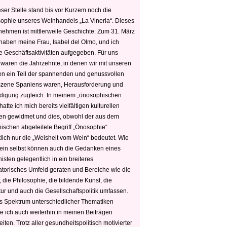
ser Stelle stand bis vor Kurzem noch die
sophie unseres Weinhandels „La Vineria“. Dieses
nehmen ist mittlerweile Geschichte: Zum 31. März
haben meine Frau, Isabel del Olmo, und ich
e Geschäftsaktivitäten aufgegeben. Für uns
 waren die Jahrzehnte, in denen wir mit unseren
n ein Teil der spannenden und genussvollen
zene Spaniens waren, Herausforderung und
edigung zugleich. In meinem „önosophischen
hatte ich mich bereits vielfältigen kulturellen
n gewidmet und dies, obwohl der aus dem
hischen abgeleitete Begriff „Önosophie“
tlich nur die „Weisheit vom Wein“ bedeutet. Wie
ein selbst können auch die Gedanken eines
sten gelegentlich in ein breiteres
satorisches Umfeld geraten und Bereiche wie die
 die Philosophie, die bildende Kunst, die
tur und auch die Gesellschaftspolitik umfassen.
s Spektrum unterschiedlicher Thematiken
e ich auch weiterhin in meinen Beiträgen
iten. Trotz aller gesundheitspolitisch motivierter