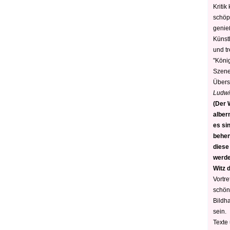
Kritik
schöp
genie
Künstl
und t
"König
Szene)
Übers
Ludwi
(Der W
alber
es sin
behen
diese
werden
Witz 
Vortre
schön
Bildh
sein.
Texte