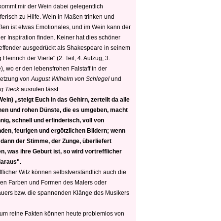
 kommt mir der Wein dabei gelegentlich
ferisch zu Hilfe. Wein in Maßen trinken und
ßen ist etwas Emotionales, und im Wein kann der
er Inspiration finden. Keiner hat dies schöner
reffender ausgedrückt als Shakespeare in seinem
 Heinrich der Vierte" (2. Teil, 4. Aufzug, 3.
, wo er den lebensfrohen Falstaff in der
etzung von
August Wilhelm von Schlegel
und
g Tieck
ausrufen lässt:
ein) „steigt Euch in das Gehirn, zerteilt da alle
nen und rohen Dünste, die es umgeben, macht
nig, schnell und erfinderisch, voll von
den, feurigen und ergötzlichen Bildern; wenn
 dann der Stimme, der Zunge, überliefert
, was ihre Geburt ist, so wird vortrefflicher
daraus".
fflicher Witz können selbstverständlich auch die
en Farben und Formen des Malers oder
auers bzw. die spannenden Klänge des Musikers
 um reine Fakten können heute problemlos von