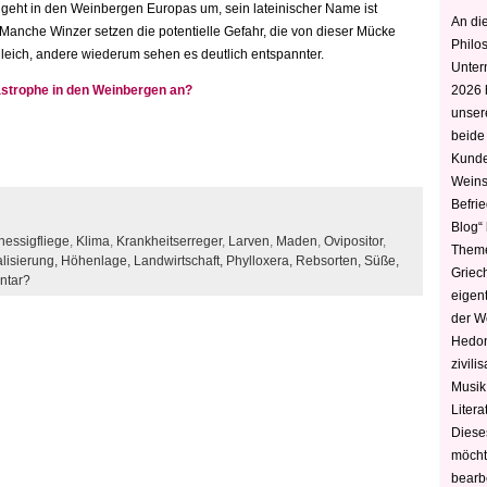
 geht in den Weinbergen Europas um, sein lateinischer Name ist
An die
. Manche Winzer setzen die potentielle Gefahr, die von dieser Mücke
Philo
leich, andere wiederum sehen es deutlich entspannter.
Unter
astrophe in den Weinbergen an?
2026 
unser
beide
Kunde
Weins
Befri
Blog“ 
hessigfliege
,
Klima
,
Krankheitserreger
,
Larven
,
Maden
,
Ovipositor
,
Theme
lisierung,
Höhenlage,
Landwirtschaft,
Phylloxera,
Rebsorten,
Süße,
Griec
ntar?
eigen
der W
Hedoni
zivili
Musik,
Litera
Diese
möcht
bearbe