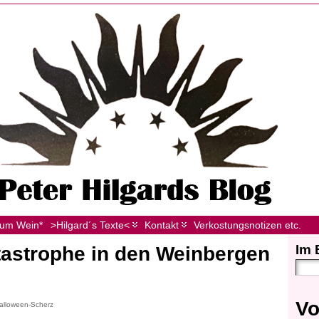
zum Wein*
>Hilgard´s Texte<
Kontakt
Verkostungsnotizen etc.
Im 
tastrophe in den Weinbergen
Vo
 Halloween-Scherz