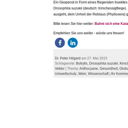
Ein Gespenst in Form eines fliegenden Insektes
Drosophila suzukii (deutsch: Kirschessigfliege)
ausgeht, dem Unheil der Reblaus (Phylloxera) g
Bitte lesen Sie hier weiter:
Bahnt sich eine Kat
Empfehlen Sie uns weiter - würde uns freuen!
Dr. Peter Hilgard
am 27. Mai 2015
Schlagworte:
Botrytis
,
Drosophila suzukii
,
Kirsc
Vektor
| Thema:
Anthocyane,
Gesundheit,
Globa
Umweltschutz,
Wein,
Wissenschaft
|
Ihr Komme