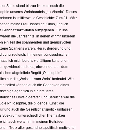
ser Stelle stand bis vor Kurzem noch die
sophie unseres Weinhandels „La Vineria“. Dieses
nehmen ist mittlerweile Geschichte: Zum 31. März
haben meine Frau, Isabel del Olmo, und ich
e Geschäftsaktivitäten aufgegeben. Für uns
 waren die Jahrzehnte, in denen wir mit unseren
n ein Teil der spannenden und genussvollen
zene Spaniens waren, Herausforderung und
edigung zugleich. In meinem „önosophischen
hatte ich mich bereits vielfältigen kulturellen
n gewidmet und dies, obwohl der aus dem
hischen abgeleitete Begriff „Önosophie“
tlich nur die „Weisheit vom Wein“ bedeutet. Wie
ein selbst können auch die Gedanken eines
sten gelegentlich in ein breiteres
satorisches Umfeld geraten und Bereiche wie die
 die Philosophie, die bildende Kunst, die
tur und auch die Gesellschaftspolitik umfassen.
s Spektrum unterschiedlicher Thematiken
e ich auch weiterhin in meinen Beiträgen
iten. Trotz aller gesundheitspolitisch motivierter