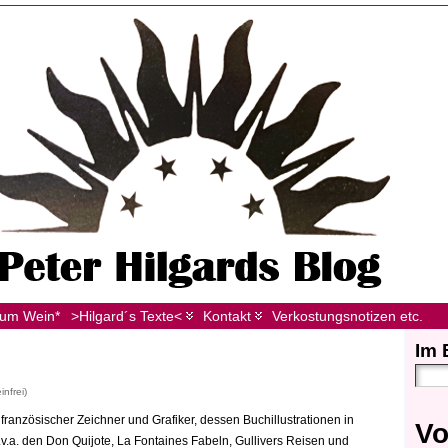
zum Wein*
>Hilgard´s Texte<
Kontakt
Verkostungsnotizen etc.
Im 
nfrei)
ranzösischer Zeichner und Grafiker, dessen Buchillustrationen in
Vo
v.a. den Don Quijote, La Fontaines Fabeln, Gullivers Reisen und