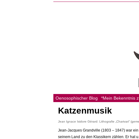
Oenosophischer Blog
*Mein Bekenntnis 
Katzenmusik
Jean Ignace Isidore Gérard: Lithografie „Charivari“ (gemei
Jean-Jacques Grandville (1803 – 1847) war ein f
seinem Land zu den Klassikern zählen. Er hat u.