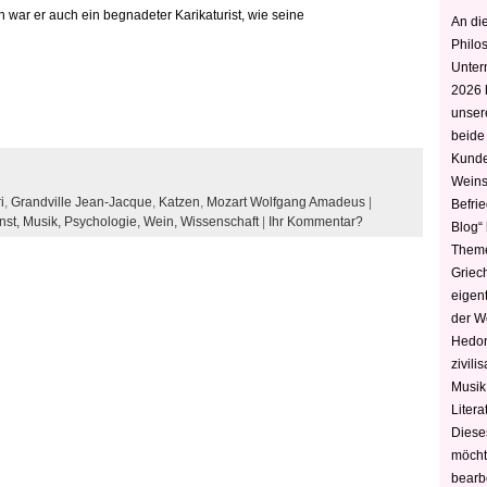
war er auch ein begnadeter Karikaturist, wie seine
An die
Philo
Unter
2026 
unser
beide
Kunde
Weins
i
,
Grandville Jean-Jacque
,
Katzen
,
Mozart Wolfgang Amadeus
|
Befri
nst,
Musik,
Psychologie,
Wein,
Wissenschaft
|
Ihr Kommentar?
Blog“ 
Theme
Griec
eigen
der W
Hedoni
zivili
Musik,
Litera
Diese
möcht
bearbe