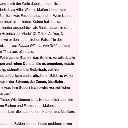
 kommt mir der Wein dabei gelegentlich
ferisch zu Hilfe. Wein in Maßen trinken und
ßen ist etwas Emotionales, und im Wein kann der
er Inspiration finden. Keiner hat dies schöner
reffender ausgedrückt als Shakespeare in seinem
 Heinrich der Vierte" (2. Teil, 4. Aufzug, 3.
, wo er den lebensfrohen Falstaff in der
etzung von
August Wilhelm von Schlegel
und
g Tieck
ausrufen lässt:
ein) „steigt Euch in das Gehirn, zerteilt da alle
nen und rohen Dünste, die es umgeben, macht
nig, schnell und erfinderisch, voll von
den, feurigen und ergötzlichen Bildern; wenn
 dann der Stimme, der Zunge, überliefert
, was ihre Geburt ist, so wird vortrefflicher
daraus".
fflicher Witz können selbstverständlich auch die
en Farben und Formen des Malers oder
auers bzw. die spannenden Klänge des Musikers
 um reine Fakten können heute problemlos von