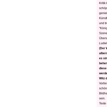
Kritik
schöp
genie
Künstl
und t
"König
Szene)
Übers
Ludwi
(Der W
alber
es sin
behen
diese
werden
Witz 
Vortre
schön
Bildh
sein.
Texte