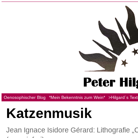
Oenosophischer Blog
*Mein Bekenntnis zum Wein*
>Hilgard´s Tex
Katzenmusik
Jean Ignace Isidore Gérard: Lithografie „C