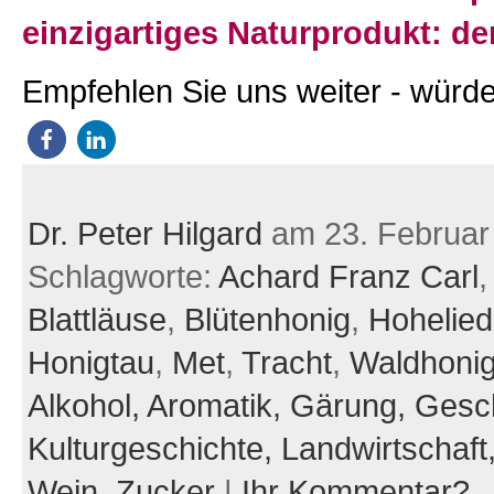
einzigartiges Naturprodukt: de
Empfehlen Sie uns weiter - würde
Dr. Peter Hilgard
am 23. Februar
Schlagworte:
Achard Franz Carl
Blattläuse
,
Blütenhonig
,
Hohelie
Honigtau
,
Met
,
Tracht
,
Waldhoni
Alkohol,
Aromatik,
Gärung,
Gesch
Kulturgeschichte,
Landwirtschaft
Wein,
Zucker
|
Ihr Kommentar?