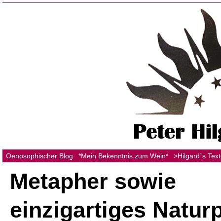
Oenosophischer Blog
*Mein Bekenntnis zum Wein*
>Hilgard´s Tex
Metapher sowie
einzigartiges Natur