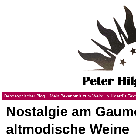
Oenosophischer Blog
*Mein Bekenntnis zum Wein*
>Hilgard´s Tex
Nostalgie am Gaum
altmodische Weine