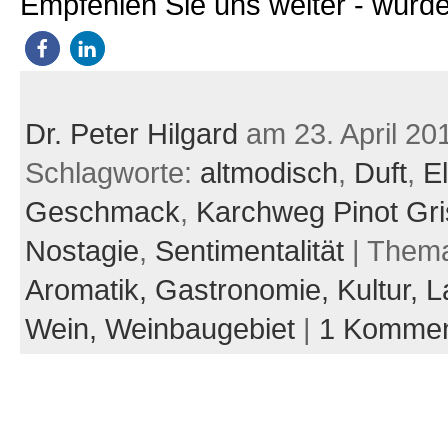
Empfehlen Sie uns weiter - würde
Dr. Peter Hilgard
am 23. April 20
Schlagworte:
altmodisch
,
Duft
,
E
Geschmack
,
Karchweg Pinot Gri
Nostagie
,
Sentimentalität
| Them
Aromatik,
Gastronomie,
Kultur,
L
Wein,
Weinbaugebiet
|
1 Kommen