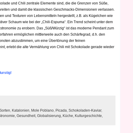
kolade und Chili zentrale Elemente sind, die die Grenzen von Süße,
reiten und damit die klassischen Geschmacks-Dimensionen verlassen.
en und Texturen von Lebensmitteln hergestellt, z.B. als Kügelchen wie
tiver Schaum wie bei der „Chili-Espuma“. Ein Trend scheint unter dem
astronomie zu erobern. Das „Süß/Würzig“ ist das moderne Pendant zum
rfahren ermöglichen mittlerweile auch den Schärfegrad, d.h. den
onoten abzustimmen, um eine Übertönung der feinen
int, erlebt die alte Vermählung von Chili mit Schokolade gerade wieder
urstig!
Sorten
,
Katalonien
,
Mole Poblano
,
Picada
,
Schokoladen-Kaviar
,
tronomie,
Gesundheit,
Globalisierung,
Küche,
Kulturgeschichte,