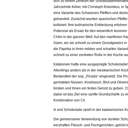
sich zu einem Zentrum der Schokoladenherstellu
Jahrzehnte früher, mit
Christoph Kolumbus,
in S
eine Variante des Schwarzen Pfeffers und desha
gehandelt.
Zunächst wurden spanischen Pfeffer
kultiviert. Ihre kulinarische Entdeckung erfuhre
Potenzial als Ersatz für den wesentlich teurer
Chilis in der ganzen Welt. Auf den maritimen Ha
Asien, wo sie schnell zu einem Grundgewürz i
die Paprika in ihren milden und scharfen Varia
schnell zu einer zentralen Rolle in der Küche au
Katalonien hatte eine ausgeprägte Schokoladenk
Allerdings anders als in der mexikanischen Küc
Bestandteil der sog. „Picada“ eingesetzt. Die P
gerösteten Nüssen, Knoblauch, Brot und Olivenö
binden und ihnen ein festes Gerüst zu geben.
Ch
dabei ist das Ziel eine sanfte Grundschärfe zu 
Kombination von Ch
ili und Schokolade spielt in der katalanischen Kü
Die gemeinsame Verwendung von dunkler Schokol
herzhaften Fleisch- und Fischgerichten, gehör