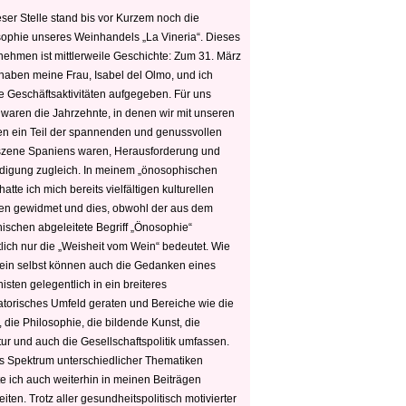
ser Stelle stand bis vor Kurzem noch die
sophie unseres Weinhandels „La Vineria“. Dieses
nehmen ist mittlerweile Geschichte: Zum 31. März
haben meine Frau, Isabel del Olmo, und ich
e Geschäftsaktivitäten aufgegeben. Für uns
 waren die Jahrzehnte, in denen wir mit unseren
n ein Teil der spannenden und genussvollen
zene Spaniens waren, Herausforderung und
edigung zugleich. In meinem „önosophischen
hatte ich mich bereits vielfältigen kulturellen
n gewidmet und dies, obwohl der aus dem
hischen abgeleitete Begriff „Önosophie“
tlich nur die „Weisheit vom Wein“ bedeutet. Wie
ein selbst können auch die Gedanken eines
sten gelegentlich in ein breiteres
satorisches Umfeld geraten und Bereiche wie die
 die Philosophie, die bildende Kunst, die
tur und auch die Gesellschaftspolitik umfassen.
s Spektrum unterschiedlicher Thematiken
e ich auch weiterhin in meinen Beiträgen
iten. Trotz aller gesundheitspolitisch motivierter