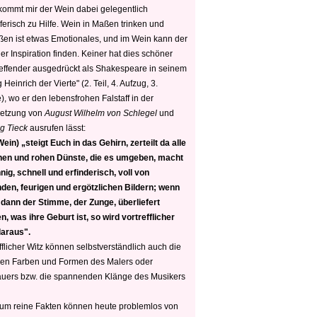
 kommt mir der Wein dabei gelegentlich
ferisch zu Hilfe. Wein in Maßen trinken und
ßen ist etwas Emotionales, und im Wein kann der
er Inspiration finden. Keiner hat dies schöner
reffender ausgedrückt als Shakespeare in seinem
 Heinrich der Vierte" (2. Teil, 4. Aufzug, 3.
, wo er den lebensfrohen Falstaff in der
etzung von
August Wilhelm von Schlegel
und
g Tieck
ausrufen lässt:
ein) „steigt Euch in das Gehirn, zerteilt da alle
nen und rohen Dünste, die es umgeben, macht
nig, schnell und erfinderisch, voll von
den, feurigen und ergötzlichen Bildern; wenn
 dann der Stimme, der Zunge, überliefert
, was ihre Geburt ist, so wird vortrefflicher
daraus".
fflicher Witz können selbstverständlich auch die
en Farben und Formen des Malers oder
auers bzw. die spannenden Klänge des Musikers
 um reine Fakten können heute problemlos von