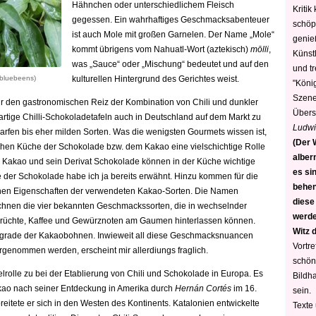
Hähnchen oder unterschiedlichem Fleisch
Kritik
gegessen. Ein wahrhaftiges Geschmacksabenteuer
schöp
ist auch Mole mit großen Garnelen. Der Name „Mole“
genie
kommt übrigens vom Nahuatl-Wort (aztekisch)
mōlli
,
Künstl
was „Sauce“ oder „Mischung“ bedeutet und auf den
und t
 bluebeens)
kulturellen Hintergrund des Gerichtes weist.
"König
Szene)
ür den gastronomischen Reiz der Kombination von Chili und dunkler
Übers
artige Chilli-Schokoladetafeln auch in Deutschland auf dem Markt zu
Ludwi
rfen bis eher milden Sorten. Was die wenigsten Gourmets wissen ist,
(Der W
schen Küche der Schokolade bzw. dem Kakao eine vielschichtige Rolle
alber
 Kakao und sein Derivat Schokolade können in der Küche wichtige
es sin
der Schokolade habe ich ja bereits erwähnt. Hinzu kommen für die
behen
chen Eigenschaften der verwendeten Kakao-Sorten. Die Namen
diese
ichnen die vier bekannten
Geschmackssorten, die in wechselnder
werden
he Früchte, Kaffee und Gewürznoten am Gaumen hinterlassen können.
Witz 
tgrade der Kakaobohnen. Inwieweit all diese Geschmacksnuancen
Vortre
genommen werden, erscheint mir allerdiungs fraglich.
schön
elrolle zu bei der Etablierung von Chili und Schokolade in Europa. Es
Bildh
kao nach seiner Entdeckung in Amerika durch
Hernán Cortés
im 16.
sein.
reitete er sich in den Westen des Kontinents. Katalonien entwickelte
Texte