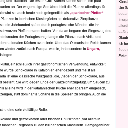
ng und -tradition.
Die ersten Chili-Samen kamen schon, ein paar
Künstl
panien an. Der wagemutige
Seefahrer hielt die Pflanze allerdings für
Um Sa
lb wird sie auch heute noch gelegentlich als
„spanischer Pfeffer“
bedarf
-
Pf
lanzen in iberischen Klostergärten
als dekorative Zierpflanze
Interp
n sie ein Jahrhundert später durch portugiesische Mönche, die ihr
aller
en schwarzen Pfeffer erkannt hatten. Von da an begann der Siegeszug des
dafür
ndelsrouten der Portugiesen gelangte die Pflanze nach Afrika und
Glaub
n den nationalen Küchen avancierte. Über das Osmanische Reich kamen
Ich h
nten wieder zurück nach Europa, wo sie, insbesondere in
Ungarn,
freue 
fstiegen.
Peter
ultur, einschließlich ihrer gastronomischen Verwendung, entwickelt.
he wurde Schokolade in Katalonien eher dezent und meist als
icada ist eine klassische Würzpaste, die, ,neben der Schokolade, aus
l besteht. Sie wird
gegen Ende der Garzeit hinzugefügt, um Saucen zu
ili alleine wird in der katalanischen Küche eher sparsam eingesetzt,
erzeugen, statt dominante Schärfe in die Speisen zu bringen. Auch die
che eine sehr vielfältige Rolle.
ade und getrockneten oder frischen Chilischoten, vor allem in
t in manchen Regionen zu den kulinarischen Klassikern. Demgegenüber