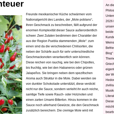
teuer
An die
Philo
Freunde mexikanischer Küche schwärmen vom
Unter
Nationalgericht des Landes, der „Mole poblano“
.
2026 
Ihren Geschmack zu beschreiben, fällt aufgrund der
unser
enormen Komplexität dieser Sauce außerordentlich
beide
schwer. Zwei Zutaten bestimmen den Charakter der
Kunde
aus der Region Puebla stammenden „Mole“: zum
Weins
einen sind da die v
erschiedenen Chilisorten, die
Befri
neben der Schärfe auch für sehr unterschiedliche
Blog“ 
Geschmacksnoten verantwortlich sein können.
Theme
Diese reichen von rauchig, wie bei den Chipotles,
Griec
bis fruchtig, wie bei den Habaneros oder grünen
eigen
Jalapeños. Sie bringen neben dem spezifischen
der W
Aroma auch Struktur
in die Mole. Dabei werden sie
Hedoni
von dunkler Schokolade unterstützt, diese verdickt
zivili
nicht nur die Sauce, sondern verleiht ihr auch reiche,
Musik,
samtige Tiefe sowie
Rauch- oder Holznoten und
Litera
einen
zarten Umami-Bitterton. Hinzu kommen in die
Diese
Sauce noch allerhand Gewürze, die den Geschmack
möcht
zusätzlich bereichern. Die cremige Mole wird mit
bearbe