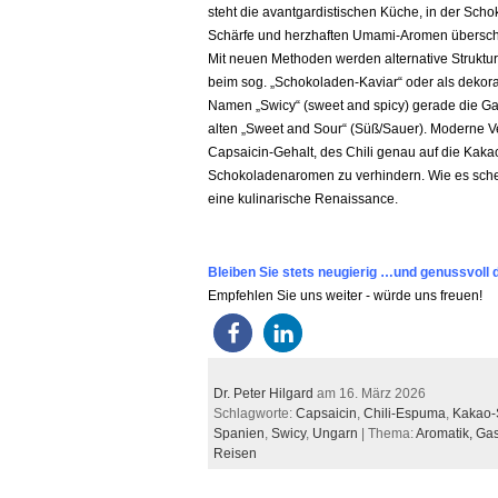
steht die avantgardistischen Küche, in der Scho
Schärfe und herzhaften Umami-Aromen übersch
Mit neuen Methoden werden alternative Struktur
beim sog. „Schokoladen-Kaviar“ oder als dekora
Namen „Swicy“ (sweet and spicy) gerade die G
alten „Sweet and Sour“ (Süß/Sauer). Moderne Ve
Capsaicin-Gehalt, des Chili genau
auf die Kaka
Schokoladenaromen zu verhindern.
Wie es sche
eine kulinarische Renaissance.
Bleiben Sie stets neugierig …und genussvoll d
Empfehlen Sie uns weiter - würde uns freuen!
Dr. Peter Hilgard
am 16. März 2026
Schlagworte:
Capsaicin
,
Chili-Espuma
,
Kakao-
Spanien
,
Swicy
,
Ungarn
| Thema:
Aromatik,
Gas
Reisen