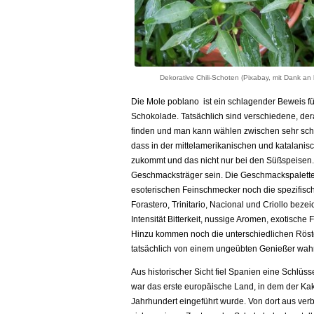
Dekorative Chili-Schoten (Pixabay, mit Dank an
Die Mole poblano ist ein schlagender Beweis f
Schokolade. Tatsächlich sind verschiedene, der
finden und man kann wählen zwischen sehr scha
dass in der mittelamerikanischen und katalani
zukommt und das nicht nur bei den Süßspeisen.
Geschmacksträger sein. Die Geschmackspalette 
esoterischen Feinschmecker noch die spezifis
Forastero, Trinitario, Nacional und Criollo beze
Intensität Bitterkeit, nussige Aromen, exotisc
Hinzu kommen noch die unterschiedlichen Rös
tatsächlich von einem ungeübten Genießer wahr
Aus historischer Sicht fiel Spanien eine Schlüss
war das erste europäische Land, in dem der Ka
Jahrhundert eingeführt wurde. Von dort aus verb