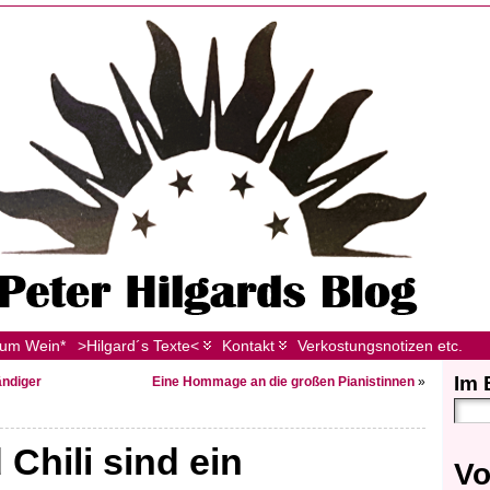
zum Wein*
>Hilgard´s Texte<
Kontakt
Verkostungsnotizen etc.
Im 
ändiger
Eine Hommage an die großen Pianistinnen
»
Chili sind ein
Vo