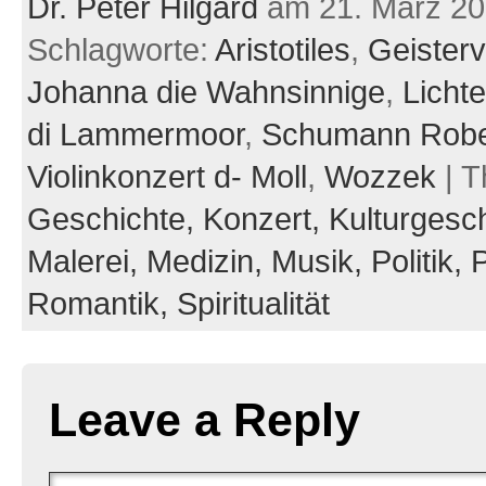
Dr. Peter Hilgard
am 21. März 2
Schlagworte:
Aristotiles
,
Geisterv
Johanna die Wahnsinnige
,
Licht
di Lammermoor
,
Schumann Robe
Violinkonzert d- Moll
,
Wozzek
| T
Geschichte,
Konzert,
Kulturgesc
Malerei,
Medizin,
Musik,
Politik,
Romantik,
Spiritualität
Leave a Reply