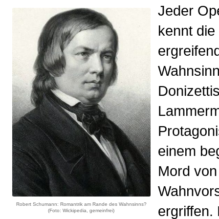
Jeder Op
kennt die
ergreifen
Wahnsinn
Donizettis
Lammermo
Protagoni
einem be
Mord von
Wahnvors
Robert Schumann: Romantrik am Rande des Wahnsinns?
ergriffen. 
(Foto: Wickipedia, gemeinfrei)