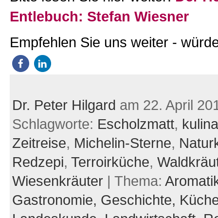
Entlebuch: Stefan Wiesner
Empfehlen Sie uns weiter - würde
Dr. Peter Hilgard
am 22. April 20
Schlagworte:
Escholzmatt
,
kulin
Zeitreise
,
Michelin-Sterne
,
Natur
Redzepi
,
Terroirküche
,
Waldkräu
Wiesenkräuter
| Thema:
Aromati
Gastronomie,
Geschichte,
Küch