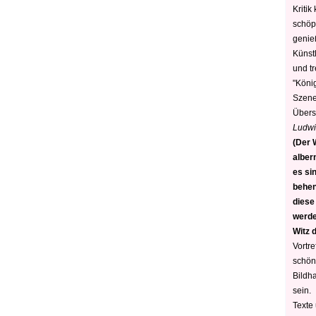
Kritik
schöp
genie
Künstl
und t
"König
Szene)
Übers
Ludwi
(Der W
alber
es sin
behen
diese
werden
Witz 
Vortre
schön
Bildh
sein.
Texte