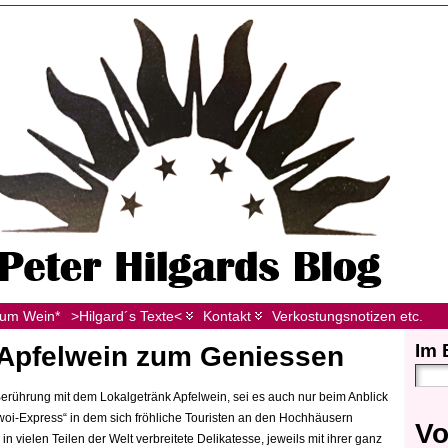
zum Wein*
>Hilgard´s Texte<
Kontakt
Verkostungsnotizen etc.
Im 
 Apfelwein zum Geniessen
erührung mit dem Lokalgetränk Apfelwein, sei es auch nur beim Anblick
oi-Express“ in dem sich fröhliche Touristen an den Hochhäusern
Vo
in vielen Teilen der Welt verbreitete Delikatesse, jeweils mit ihrer ganz