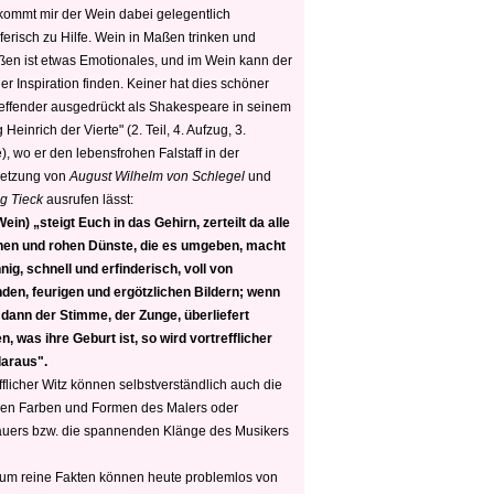
 kommt mir der Wein dabei gelegentlich
ferisch zu Hilfe. Wein in Maßen trinken und
ßen ist etwas Emotionales, und im Wein kann der
er Inspiration finden. Keiner hat dies schöner
reffender ausgedrückt als Shakespeare in seinem
 Heinrich der Vierte" (2. Teil, 4. Aufzug, 3.
, wo er den lebensfrohen Falstaff in der
etzung von
August Wilhelm von Schlegel
und
g Tieck
ausrufen lässt:
ein) „steigt Euch in das Gehirn, zerteilt da alle
nen und rohen Dünste, die es umgeben, macht
nig, schnell und erfinderisch, voll von
den, feurigen und ergötzlichen Bildern; wenn
 dann der Stimme, der Zunge, überliefert
, was ihre Geburt ist, so wird vortrefflicher
daraus".
fflicher Witz können selbstverständlich auch die
en Farben und Formen des Malers oder
auers bzw. die spannenden Klänge des Musikers
 um reine Fakten können heute problemlos von