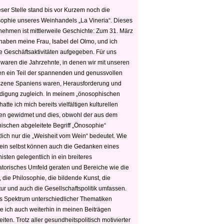
ser Stelle stand bis vor Kurzem noch die
sophie unseres Weinhandels „La Vineria“. Dieses
nehmen ist mittlerweile Geschichte: Zum 31. März
haben meine Frau, Isabel del Olmo, und ich
e Geschäftsaktivitäten aufgegeben. Für uns
 waren die Jahrzehnte, in denen wir mit unseren
n ein Teil der spannenden und genussvollen
zene Spaniens waren, Herausforderung und
edigung zugleich. In meinem „önosophischen
hatte ich mich bereits vielfältigen kulturellen
n gewidmet und dies, obwohl der aus dem
hischen abgeleitete Begriff „Önosophie“
tlich nur die „Weisheit vom Wein“ bedeutet. Wie
ein selbst können auch die Gedanken eines
sten gelegentlich in ein breiteres
satorisches Umfeld geraten und Bereiche wie die
 die Philosophie, die bildende Kunst, die
tur und auch die Gesellschaftspolitik umfassen.
s Spektrum unterschiedlicher Thematiken
e ich auch weiterhin in meinen Beiträgen
iten. Trotz aller gesundheitspolitisch motivierter