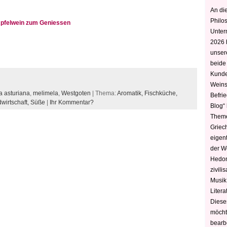
An die
Philo
Apfelwein zum Geniessen
Unter
2026 
unser
beide
Kunde
Weins
 asturiana
,
melimela
,
Westgoten
| Thema:
Aromatik,
Fischküche,
Befri
wirtschaft,
Süße
|
Ihr Kommentar?
Blog“ 
Theme
Griec
eigen
der W
Hedoni
zivili
Musik,
Litera
Diese
möcht
bearbe