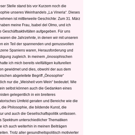
ser Stelle stand bis vor Kurzem noch die
sophie unseres Weinhandels „La Vineria“. Dieses
nehmen ist mittlerweile Geschichte: Zum 31. März
haben meine Frau, Isabel del Olmo, und ich
e Geschäftsaktivitäten aufgegeben. Für uns
 waren die Jahrzehnte, in denen wir mit unseren
n ein Teil der spannenden und genussvollen
zene Spaniens waren, Herausforderung und
edigung zugleich. In meinem „önosophischen
hatte ich mich bereits vielfältigen kulturellen
n gewidmet und dies, obwohl der aus dem
hischen abgeleitete Begriff „Önosophie“
tlich nur die „Weisheit vom Wein“ bedeutet. Wie
ein selbst können auch die Gedanken eines
sten gelegentlich in ein breiteres
satorisches Umfeld geraten und Bereiche wie die
 die Philosophie, die bildende Kunst, die
tur und auch die Gesellschaftspolitik umfassen.
s Spektrum unterschiedlicher Thematiken
e ich auch weiterhin in meinen Beiträgen
iten. Trotz aller gesundheitspolitisch motivierter