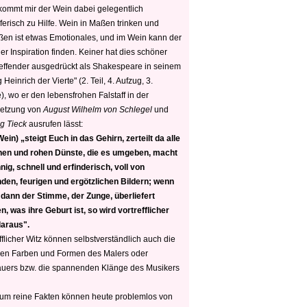
 kommt mir der Wein dabei gelegentlich
ferisch zu Hilfe. Wein in Maßen trinken und
ßen ist etwas Emotionales, und im Wein kann der
er Inspiration finden. Keiner hat dies schöner
reffender ausgedrückt als Shakespeare in seinem
 Heinrich der Vierte" (2. Teil, 4. Aufzug, 3.
, wo er den lebensfrohen Falstaff in der
etzung von
August Wilhelm von Schlegel
und
g Tieck
ausrufen lässt:
ein) „steigt Euch in das Gehirn, zerteilt da alle
nen und rohen Dünste, die es umgeben, macht
nig, schnell und erfinderisch, voll von
den, feurigen und ergötzlichen Bildern; wenn
 dann der Stimme, der Zunge, überliefert
, was ihre Geburt ist, so wird vortrefflicher
daraus".
fflicher Witz können selbstverständlich auch die
en Farben und Formen des Malers oder
auers bzw. die spannenden Klänge des Musikers
 um reine Fakten können heute problemlos von