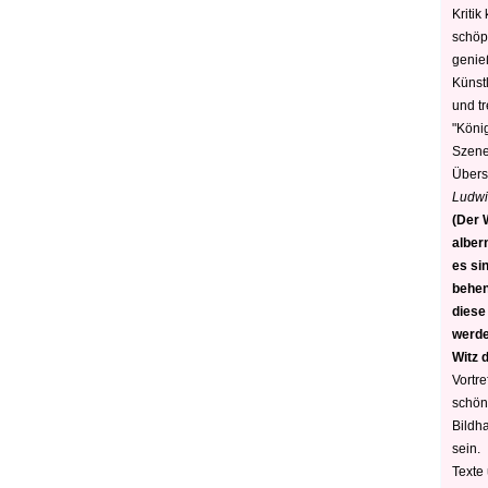
Kritik
schöp
genie
Künstl
und t
"König
Szene)
Übers
Ludwi
(Der W
alber
es sin
behen
diese
werden
Witz 
Vortre
schön
Bildh
sein.
Texte