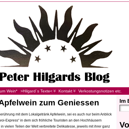
zum Wein*
>Hilgard´s Texte<
Kontakt
Verkostungsnotizen etc.
Im 
 Apfelwein zum Geniessen
erührung mit dem Lokalgetränk Apfelwein, sei es auch nur beim Anblick
oi-Express“ in dem sich fröhliche Touristen an den Hochhäusern
Vo
in vielen Teilen der Welt verbreitete Delikatesse, jeweils mit ihrer ganz