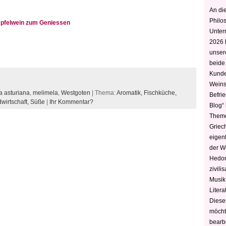
An die
Philo
Apfelwein zum Geniessen
Unter
2026 
unser
beide
Kunde
Weins
 asturiana
,
melimela
,
Westgoten
| Thema:
Aromatik,
Fischküche,
Befri
wirtschaft,
Süße
|
Ihr Kommentar?
Blog“ 
Theme
Griec
eigen
der W
Hedoni
zivili
Musik,
Litera
Diese
möcht
bearbe