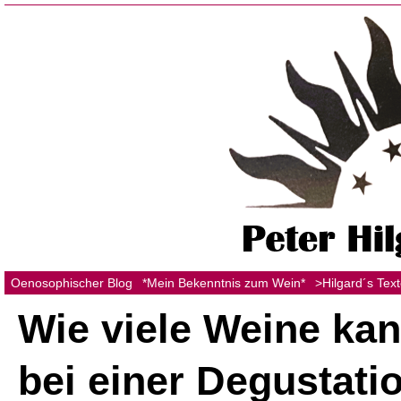
Oenosophischer Blog
*Mein Bekenntnis zum Wein*
>Hilgard´s Tex
Wie viele Weine ka
bei einer Degustati