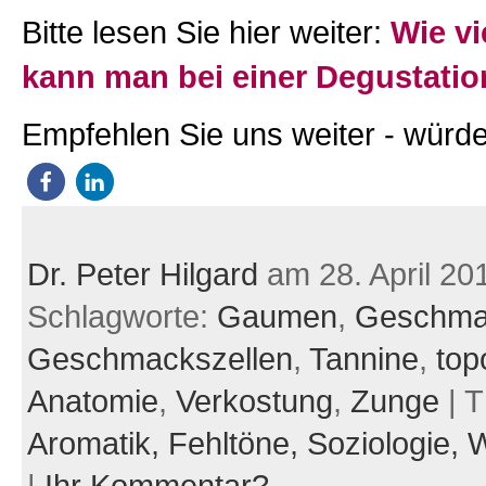
Bitte lesen Sie hier weiter:
Wie vi
kann man bei einer Degustatio
Empfehlen Sie uns weiter - würde
Dr. Peter Hilgard
am 28. April 20
Schlagworte:
Gaumen
,
Geschma
Geschmackszellen
,
Tannine
,
top
Anatomie
,
Verkostung
,
Zunge
| 
Aromatik,
Fehltöne,
Soziologie,
W
|
Ihr Kommentar?