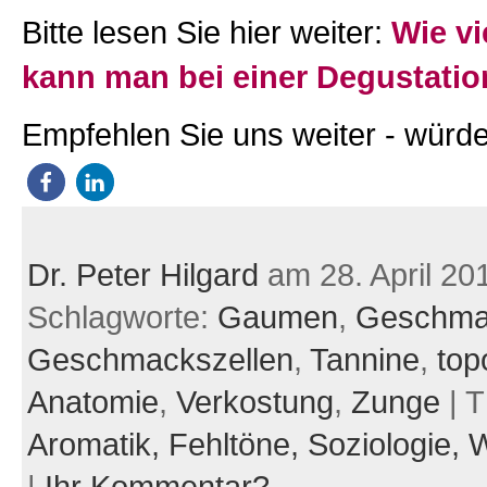
Bitte lesen Sie hier weiter:
Wie vi
kann man bei einer Degustatio
Empfehlen Sie uns weiter - würde
Dr. Peter Hilgard
am 28. April 20
Schlagworte:
Gaumen
,
Geschma
Geschmackszellen
,
Tannine
,
top
Anatomie
,
Verkostung
,
Zunge
| 
Aromatik,
Fehltöne,
Soziologie,
W
|
Ihr Kommentar?