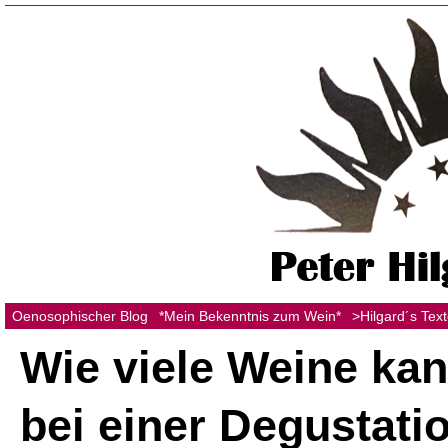
Oenosophischer Blog
*Mein Bekenntnis zum Wein*
>Hilgard´s Tex
Wie viele Weine ka
bei einer Degustati