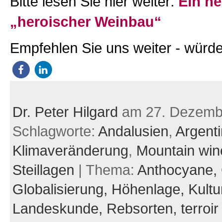
Bitte lesen Sie hier weiter:
Ein ne
„heroischer Weinbau“
Empfehlen Sie uns weiter - würde
Dr. Peter Hilgard
am 27. Dezemb
Schlagworte:
Andalusien
,
Argenti
Klimaveränderung
,
Mountain win
Steillagen
| Thema:
Anthocyane,
Globalisierung,
Höhenlage,
Kultu
Landeskunde,
Rebsorten,
terroir