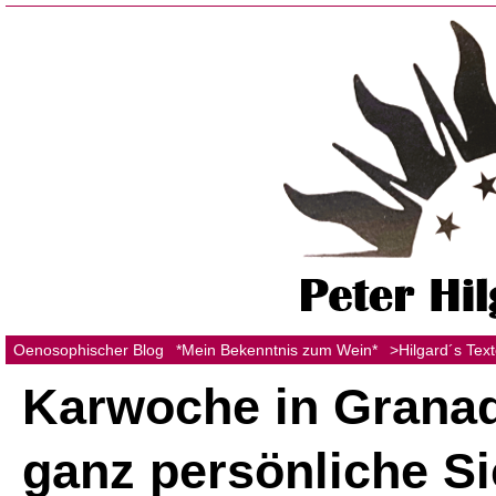
Oenosophischer Blog
*Mein Bekenntnis zum Wein*
>Hilgard´s Tex
Karwoche in Granad
ganz persönliche Si