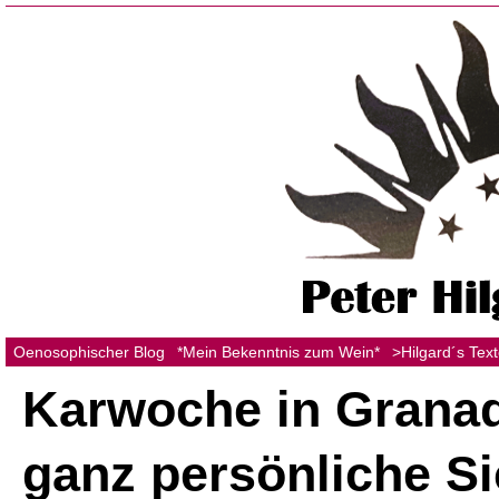
Oenosophischer Blog
*Mein Bekenntnis zum Wein*
>Hilgard´s Tex
Karwoche in Granad
ganz persönliche Si