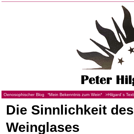
Oenosophischer Blog
*Mein Bekenntnis zum Wein*
>Hilgard´s Tex
Die Sinnlichkeit des
Weinglases