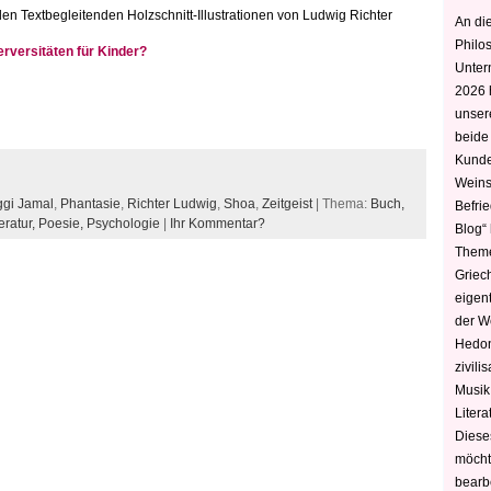
 Textbegleitenden Holzschnitt-Illustrationen von Ludwig Richter
An die
Philo
versitäten für Kinder?
Unter
2026 
unser
beide
Kunde
Weins
gi Jamal
,
Phantasie
,
Richter Ludwig
,
Shoa
,
Zeitgeist
| Thema:
Buch,
Befri
eratur,
Poesie,
Psychologie
|
Ihr Kommentar?
Blog“ 
Theme
Griec
eigen
der W
Hedoni
zivili
Musik,
Litera
Diese
möcht
bearbe