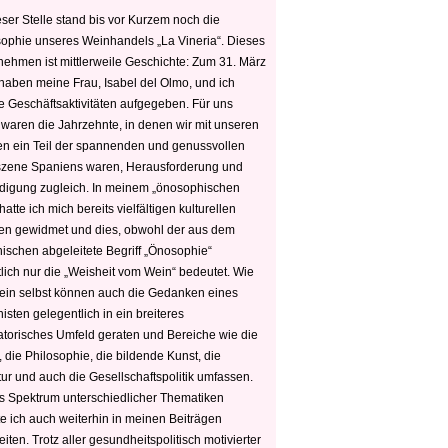
ser Stelle stand bis vor Kurzem noch die
sophie unseres Weinhandels „La Vineria“. Dieses
nehmen ist mittlerweile Geschichte: Zum 31. März
haben meine Frau, Isabel del Olmo, und ich
e Geschäftsaktivitäten aufgegeben. Für uns
 waren die Jahrzehnte, in denen wir mit unseren
n ein Teil der spannenden und genussvollen
zene Spaniens waren, Herausforderung und
edigung zugleich. In meinem „önosophischen
hatte ich mich bereits vielfältigen kulturellen
n gewidmet und dies, obwohl der aus dem
hischen abgeleitete Begriff „Önosophie“
tlich nur die „Weisheit vom Wein“ bedeutet. Wie
ein selbst können auch die Gedanken eines
sten gelegentlich in ein breiteres
satorisches Umfeld geraten und Bereiche wie die
 die Philosophie, die bildende Kunst, die
tur und auch die Gesellschaftspolitik umfassen.
s Spektrum unterschiedlicher Thematiken
e ich auch weiterhin in meinen Beiträgen
iten. Trotz aller gesundheitspolitisch motivierter