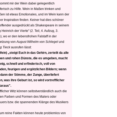
 kommt mir der Wein dabei gelegentlich
ferisch zu Hilfe. Wein in Maßen trinken und
ßen ist etwas Emotionales, und im Wein kann der
er Inspiration finden. Keiner hat dies schöner
reffender ausgedrückt als Shakespeare in seinem
 Heinrich der Vierte" (2. Teil, 4. Aufzug, 3.
, wo er den lebensfrohen Falstaff in der
etzung von
August Wilhelm von Schlegel
und
g Tieck
ausrufen lässt:
ein) „steigt Euch in das Gehirn, zerteilt da alle
nen und rohen Dünste, die es umgeben, macht
nig, schnell und erfinderisch, voll von
den, feurigen und ergötzlichen Bildern; wenn
 dann der Stimme, der Zunge, überliefert
, was ihre Geburt ist, so wird vortrefflicher
daraus".
fflicher Witz können selbstverständlich auch die
en Farben und Formen des Malers oder
auers bzw. die spannenden Klänge des Musikers
 um reine Fakten können heute problemlos von