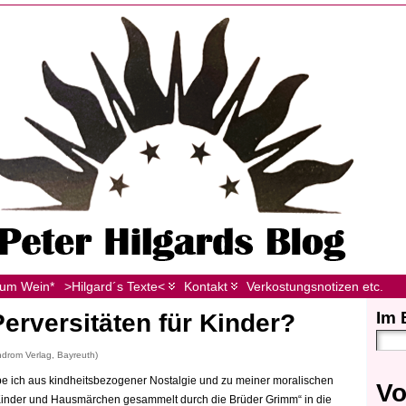
zum Wein*
>Hilgard´s Texte<
Kontakt
Verkostungsnotizen etc.
Im 
rversitäten für Kinder?
ndrom Verlag, Bayreuth)
 ich aus kindheitsbezogener Nostalgie und zu meiner moralischen
Vo
inder und Hausmärchen gesammelt durch die Brüder Grimm“ in die