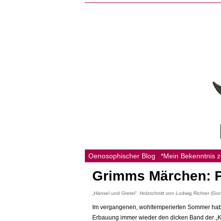
Oenosophischer Blog
*Mein Bekenntnis 
Grimms Märchen: Pe
„Hänsel und Gretel“. Holzschnitt von Ludwig Richter (Go
Im vergangenen, wohltemperierten Sommer habe
Erbauung immer wieder den dicken Band der „K