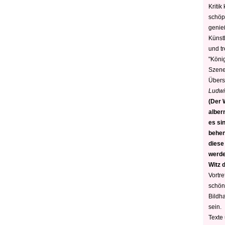
Kritik
schöp
genie
Künstl
und t
"König
Szene)
Übers
Ludwi
(Der W
alber
es sin
behen
diese
werden
Witz 
Vortre
schön
Bildh
sein.
Texte