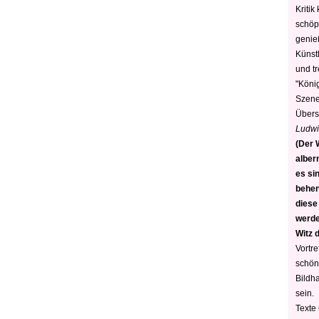
Kritik
schöp
genie
Künstl
und t
"König
Szene)
Übers
Ludwi
(Der W
alber
es sin
behen
diese
werden
Witz 
Vortre
schön
Bildh
sein.
Texte