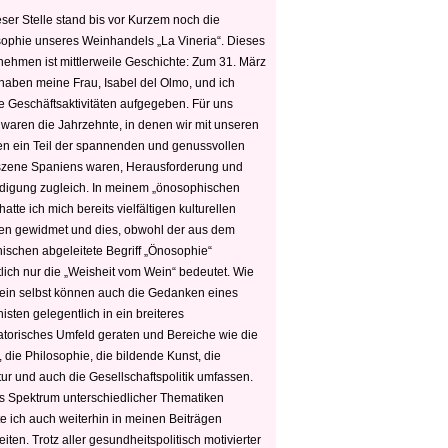
ser Stelle stand bis vor Kurzem noch die
sophie unseres Weinhandels „La Vineria“. Dieses
nehmen ist mittlerweile Geschichte: Zum 31. März
haben meine Frau, Isabel del Olmo, und ich
e Geschäftsaktivitäten aufgegeben. Für uns
 waren die Jahrzehnte, in denen wir mit unseren
n ein Teil der spannenden und genussvollen
zene Spaniens waren, Herausforderung und
edigung zugleich. In meinem „önosophischen
hatte ich mich bereits vielfältigen kulturellen
n gewidmet und dies, obwohl der aus dem
hischen abgeleitete Begriff „Önosophie“
tlich nur die „Weisheit vom Wein“ bedeutet. Wie
ein selbst können auch die Gedanken eines
sten gelegentlich in ein breiteres
satorisches Umfeld geraten und Bereiche wie die
 die Philosophie, die bildende Kunst, die
tur und auch die Gesellschaftspolitik umfassen.
s Spektrum unterschiedlicher Thematiken
e ich auch weiterhin in meinen Beiträgen
iten. Trotz aller gesundheitspolitisch motivierter