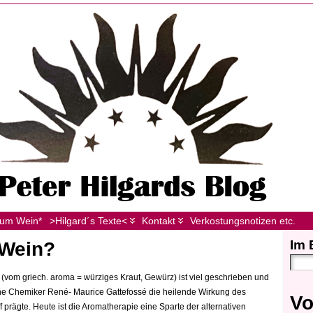
zum Wein*
>Hilgard´s Texte<
Kontakt
Verkostungsnotizen etc.
Im 
 Wein?
(vom griech. aroma = würziges Kraut, Gewürz) ist viel geschrieben und
che Chemiker René- Maurice Gattefossé die heilende Wirkung des
Vo
 prägte. Heute ist die Aromatherapie eine Sparte der alternativen