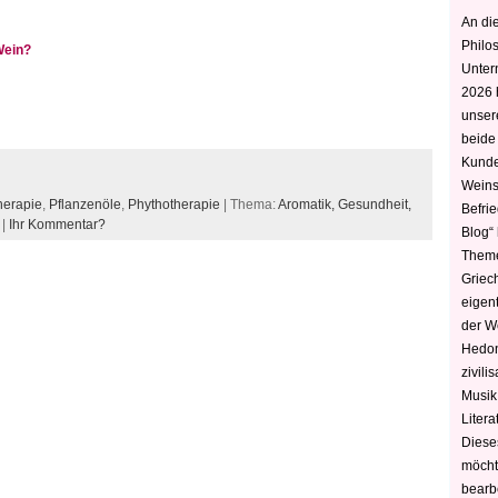
An die
Philo
Wein?
Unter
2026 
unser
beide
Kunde
Weins
erapie
,
Pflanzenöle
,
Phythotherapie
| Thema:
Aromatik,
Gesundheit,
Befri
|
Ihr Kommentar?
Blog“ 
Theme
Griec
eigen
der W
Hedoni
zivili
Musik,
Litera
Diese
möcht
bearbe