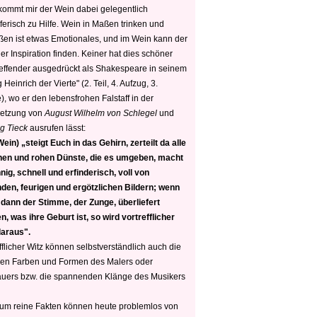
 kommt mir der Wein dabei gelegentlich
ferisch zu Hilfe. Wein in Maßen trinken und
ßen ist etwas Emotionales, und im Wein kann der
er Inspiration finden. Keiner hat dies schöner
reffender ausgedrückt als Shakespeare in seinem
 Heinrich der Vierte" (2. Teil, 4. Aufzug, 3.
, wo er den lebensfrohen Falstaff in der
etzung von
August Wilhelm von Schlegel
und
g Tieck
ausrufen lässt:
ein) „steigt Euch in das Gehirn, zerteilt da alle
nen und rohen Dünste, die es umgeben, macht
nig, schnell und erfinderisch, voll von
den, feurigen und ergötzlichen Bildern; wenn
 dann der Stimme, der Zunge, überliefert
, was ihre Geburt ist, so wird vortrefflicher
daraus".
fflicher Witz können selbstverständlich auch die
en Farben und Formen des Malers oder
auers bzw. die spannenden Klänge des Musikers
 um reine Fakten können heute problemlos von