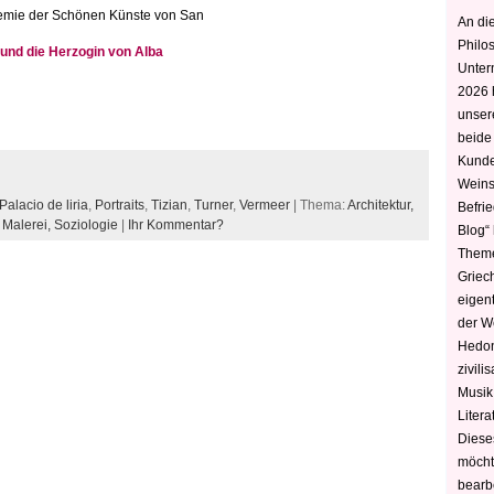
ademie der Schönen Künste von San
An die
Philo
 und die Herzogin von Alba
Unter
2026 
unser
beide
Kunde
Weins
Palacio de liria
,
Portraits
,
Tizian
,
Turner
,
Vermeer
| Thema:
Architektur,
Befri
,
Malerei,
Soziologie
|
Ihr Kommentar?
Blog“ 
Theme
Griec
eigen
der W
Hedoni
zivili
Musik,
Litera
Diese
möcht
bearbe