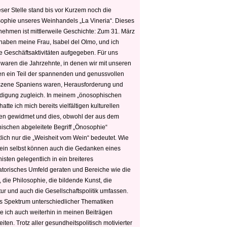
ser Stelle stand bis vor Kurzem noch die
sophie unseres Weinhandels „La Vineria“. Dieses
nehmen ist mittlerweile Geschichte: Zum 31. März
haben meine Frau, Isabel del Olmo, und ich
e Geschäftsaktivitäten aufgegeben. Für uns
 waren die Jahrzehnte, in denen wir mit unseren
n ein Teil der spannenden und genussvollen
zene Spaniens waren, Herausforderung und
edigung zugleich. In meinem „önosophischen
hatte ich mich bereits vielfältigen kulturellen
n gewidmet und dies, obwohl der aus dem
hischen abgeleitete Begriff „Önosophie“
tlich nur die „Weisheit vom Wein“ bedeutet. Wie
ein selbst können auch die Gedanken eines
sten gelegentlich in ein breiteres
satorisches Umfeld geraten und Bereiche wie die
 die Philosophie, die bildende Kunst, die
tur und auch die Gesellschaftspolitik umfassen.
s Spektrum unterschiedlicher Thematiken
e ich auch weiterhin in meinen Beiträgen
iten. Trotz aller gesundheitspolitisch motivierter