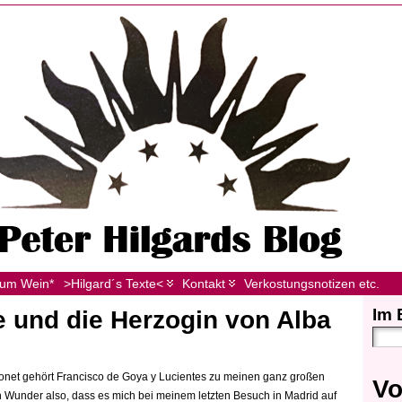
zum Wein*
>Hilgard´s Texte<
Kontakt
Verkostungsnotizen etc.
Im 
e und die Herzogin von Alba
Monet gehört Francisco de Goya y Lucientes zu meinen ganz großen
Vo
n Wunder also, dass es mich bei meinem letzten Besuch in Madrid auf