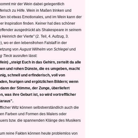
 kommt mir der Wein dabei gelegentlich
ferisch zu Hilfe. Wein in Maßen trinken und
ßen ist etwas Emotionales, und im Wein kann der
er Inspiration finden. Keiner hat dies schöner
reffender ausgedrückt als Shakespeare in seinem
 Heinrich der Vierte" (2. Teil, 4. Aufzug, 3.
, wo er den lebensfrohen Falstaff in der
etzung von
August Wilhelm von Schlegel
und
g Tieck
ausrufen lässt:
ein) „steigt Euch in das Gehirn, zerteilt da alle
nen und rohen Dünste, die es umgeben, macht
nig, schnell und erfinderisch, voll von
den, feurigen und ergötzlichen Bildern; wenn
 dann der Stimme, der Zunge, überliefert
, was ihre Geburt ist, so wird vortrefflicher
daraus".
fflicher Witz können selbstverständlich auch die
en Farben und Formen des Malers oder
auers bzw. die spannenden Klänge des Musikers
 um reine Fakten können heute problemlos von