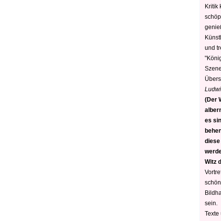
Kritik
schöp
genie
Künstl
und t
"König
Szene)
Übers
Ludwi
(Der W
alber
es sin
behen
diese
werden
Witz 
Vortre
schön
Bildh
sein.
Texte