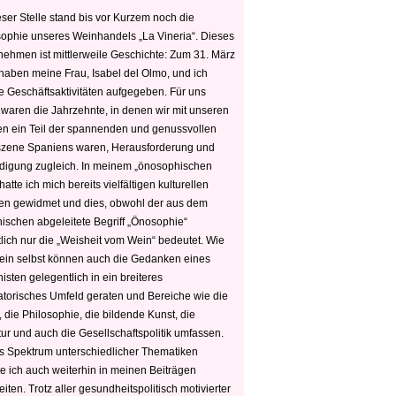
ser Stelle stand bis vor Kurzem noch die
sophie unseres Weinhandels „La Vineria“. Dieses
nehmen ist mittlerweile Geschichte: Zum 31. März
haben meine Frau, Isabel del Olmo, und ich
e Geschäftsaktivitäten aufgegeben. Für uns
 waren die Jahrzehnte, in denen wir mit unseren
n ein Teil der spannenden und genussvollen
zene Spaniens waren, Herausforderung und
edigung zugleich. In meinem „önosophischen
hatte ich mich bereits vielfältigen kulturellen
n gewidmet und dies, obwohl der aus dem
hischen abgeleitete Begriff „Önosophie“
tlich nur die „Weisheit vom Wein“ bedeutet. Wie
ein selbst können auch die Gedanken eines
sten gelegentlich in ein breiteres
satorisches Umfeld geraten und Bereiche wie die
 die Philosophie, die bildende Kunst, die
tur und auch die Gesellschaftspolitik umfassen.
s Spektrum unterschiedlicher Thematiken
e ich auch weiterhin in meinen Beiträgen
iten. Trotz aller gesundheitspolitisch motivierter