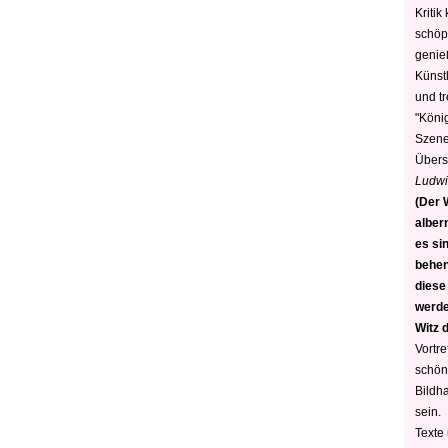
Kritik
schöp
genie
Künstl
und t
"König
Szene)
Übers
Ludwi
(Der W
alber
es sin
behen
diese
werden
Witz 
Vortre
schön
Bildh
sein.
Texte