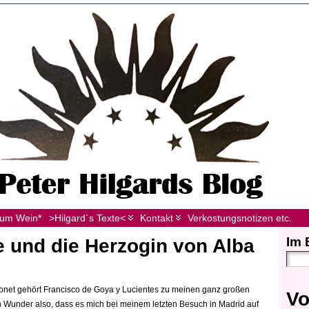
zum Wein*
>Hilgard´s Texte<
Kontakt
Verkostungsnotizen etc.
Im 
e und die Herzogin von Alba
Monet gehört Francisco de Goya y Lucientes zu meinen ganz großen
Vo
n Wunder also, dass es mich bei meinem letzten Besuch in Madrid auf