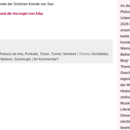
ademie der Schönen Künste von San
An die
Philo
 und die Herzogin von Alba
Unter
2026 
unser
beide
Kunde
Weins
Palacio de liria
,
Portraits
,
Tizian
,
Turner
,
Vermeer
| Thema:
Architektur,
Befri
,
Malerei,
Soziologie
|
Ihr Kommentar?
Blog“ 
Theme
Griec
eigen
der W
Hedoni
zivili
Musik,
Litera
Diese
möcht
bearbe