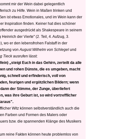
 kommt mir der Wein dabei gelegentlich
ferisch zu Hilfe. Wein in Maßen trinken und
ßen ist etwas Emotionales, und im Wein kann der
er Inspiration finden. Keiner hat dies schöner
reffender ausgedrückt als Shakespeare in seinem
 Heinrich der Vierte" (2. Teil, 4. Aufzug, 3.
, wo er den lebensfrohen Falstaff in der
etzung von
August Wilhelm von Schlegel
und
g Tieck
ausrufen lässt:
ein) „steigt Euch in das Gehirn, zerteilt da alle
nen und rohen Dünste, die es umgeben, macht
nig, schnell und erfinderisch, voll von
den, feurigen und ergötzlichen Bildern; wenn
 dann der Stimme, der Zunge, überliefert
, was ihre Geburt ist, so wird vortrefflicher
daraus".
fflicher Witz können selbstverständlich auch die
en Farben und Formen des Malers oder
auers bzw. die spannenden Klänge des Musikers
 um reine Fakten können heute problemlos von