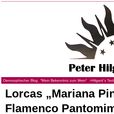
Oenosophischer Blog
*Mein Bekenntnis zum Wein*
>Hilgard´s Tex
Lorcas „Mariana Pi
Flamenco Pantomi