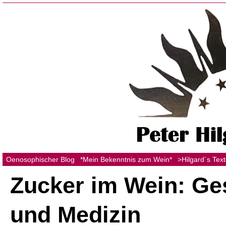
Oenosophischer Blog
*Mein Bekenntnis zum Wein*
>Hilgard´s Tex
Zucker im Wein: G
und Medizin