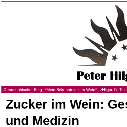
Oenosophischer Blog
*Mein Bekenntnis zum Wein*
>Hilgard´s Tex
Zucker im Wein: G
und Medizin