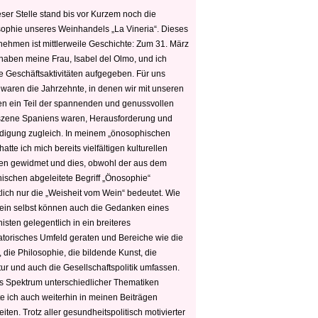
ser Stelle stand bis vor Kurzem noch die
sophie unseres Weinhandels „La Vineria“. Dieses
nehmen ist mittlerweile Geschichte: Zum 31. März
haben meine Frau, Isabel del Olmo, und ich
e Geschäftsaktivitäten aufgegeben. Für uns
 waren die Jahrzehnte, in denen wir mit unseren
n ein Teil der spannenden und genussvollen
zene Spaniens waren, Herausforderung und
edigung zugleich. In meinem „önosophischen
hatte ich mich bereits vielfältigen kulturellen
n gewidmet und dies, obwohl der aus dem
hischen abgeleitete Begriff „Önosophie“
tlich nur die „Weisheit vom Wein“ bedeutet. Wie
ein selbst können auch die Gedanken eines
sten gelegentlich in ein breiteres
satorisches Umfeld geraten und Bereiche wie die
 die Philosophie, die bildende Kunst, die
tur und auch die Gesellschaftspolitik umfassen.
s Spektrum unterschiedlicher Thematiken
e ich auch weiterhin in meinen Beiträgen
iten. Trotz aller gesundheitspolitisch motivierter