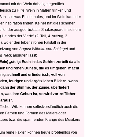
 kommt mir der Wein dabei gelegentlich
ferisch zu Hilfe. Wein in Maßen trinken und
ßen ist etwas Emotionales, und im Wein kann der
er Inspiration finden. Keiner hat dies schöner
reffender ausgedrückt als Shakespeare in seinem
 Heinrich der Vierte" (2. Teil, 4. Aufzug, 3.
, wo er den lebensfrohen Falstaff in der
etzung von
August Wilhelm von Schlegel
und
g Tieck
ausrufen lässt:
ein) „steigt Euch in das Gehirn, zerteilt da alle
nen und rohen Dünste, die es umgeben, macht
nig, schnell und erfinderisch, voll von
den, feurigen und ergötzlichen Bildern; wenn
 dann der Stimme, der Zunge, überliefert
, was ihre Geburt ist, so wird vortrefflicher
daraus".
fflicher Witz können selbstverständlich auch die
en Farben und Formen des Malers oder
auers bzw. die spannenden Klänge des Musikers
 um reine Fakten können heute problemlos von