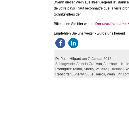
„Wenn dieser Wein aus Ihrer Gegend ist, dann müs
de votre pays il faut reconnaître que la terre 
Schriftstellers der
Bitte lesen Sie hier weiter:
Der unaufhaltsame 
Empfehlen Sie uns weiter - würde uns freuen!
Dr. Peter Hilgard
am 7. Januar 2018
Schlagworte:
Aranda Graf von
,
Auerbachs Kelle
Rodriguez Telmo
,
Sherry
,
Voltaire
| Thema:
Alko
Rebsorten,
Sherry,
Süße,
Terroir,
Wein
|
Ihr Ko