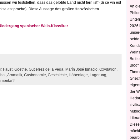
sen wir feststellen, dass das gelobte Land nicht fern ist” (Si ce vin est
An die
promise est proche). Diese Aussage des großen französischen
Philo
Unter
Niedergang spanischer Wein-Klassiker
2026 
unser
beide
Kunde
Weins
Befri
Blog“ 
r
,
Faust
,
Goethe
,
Gutierrez de la Vega
,
Marín José Ignacio
,
Oxydation
,
Theme
hol,
Aromatik,
Gastronomie,
Geschichte,
Höhenlage,
Lagerung,
Griec
mmentar?
eigen
der W
Hedoni
zivili
Musik,
Litera
Diese
möcht
bearbe