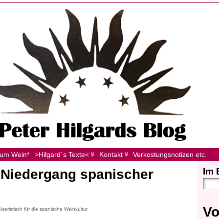
zum Wein*
>Hilgard´s Texte<
Kontakt
Verkostungsnotizen etc.
Im 
 Niedergang spanischer
Vo
kteristisch für die spanische Weinkultur