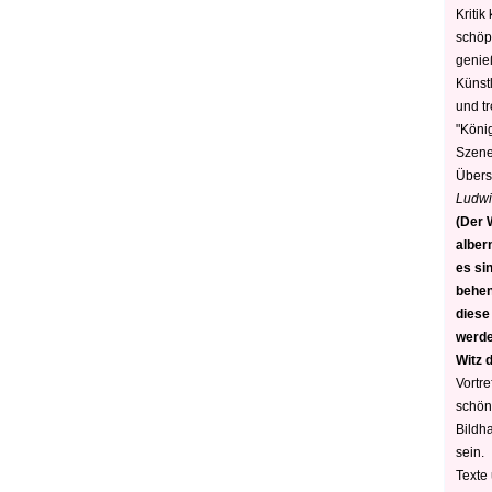
Kritik
schöp
genie
Künstl
und t
"König
Szene)
Übers
Ludwi
(Der W
alber
es sin
behen
diese
werden
Witz 
Vortre
schön
Bildh
sein.
Texte