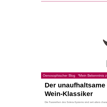
Oenosophischer Blog
*Mein Bekenntnis 
Der unaufhaltsame
Wein-Klassiker
Die Fassreihen des Solera-Systems sind seit alters chara