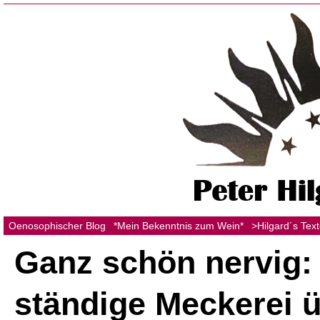
Oenosophischer Blog
*Mein Bekenntnis zum Wein*
>Hilgard´s Tex
Ganz schön nervig: 
ständige Meckerei 