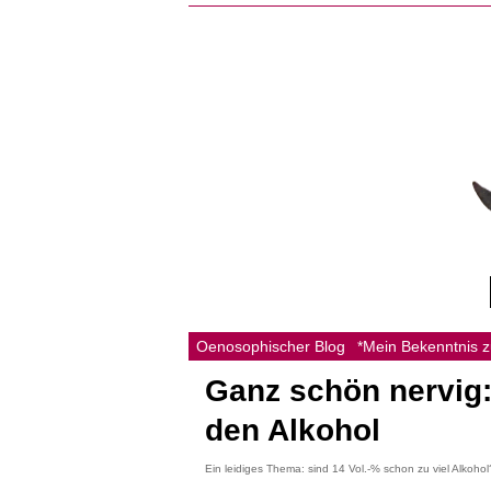
Oenosophischer Blog
*Mein Bekenntnis 
Ganz schön nervig:
den Alkohol
Ein leidiges Thema: sind 14 Vol.-% schon zu viel Alkohol