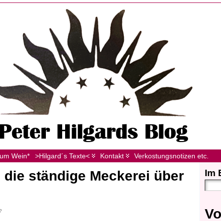
zum Wein*
>Hilgard´s Texte<
Kontakt
Verkostungsnotizen etc.
Im 
 die ständige Meckerei über
Vo
?