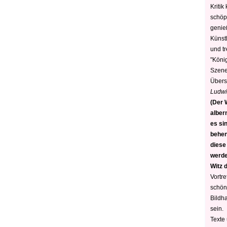
Kritik
schöp
genie
Künstl
und t
"König
Szene)
Übers
Ludwi
(Der W
alber
es sin
behen
diese
werden
Witz 
Vortre
schön
Bildh
sein.
Texte