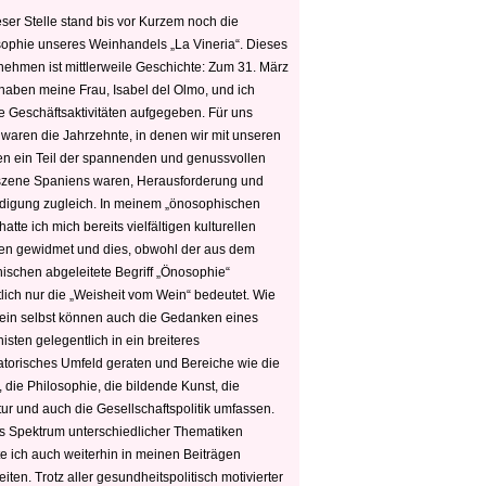
ser Stelle stand bis vor Kurzem noch die
sophie unseres Weinhandels „La Vineria“. Dieses
nehmen ist mittlerweile Geschichte: Zum 31. März
haben meine Frau, Isabel del Olmo, und ich
e Geschäftsaktivitäten aufgegeben. Für uns
 waren die Jahrzehnte, in denen wir mit unseren
n ein Teil der spannenden und genussvollen
zene Spaniens waren, Herausforderung und
edigung zugleich. In meinem „önosophischen
hatte ich mich bereits vielfältigen kulturellen
n gewidmet und dies, obwohl der aus dem
hischen abgeleitete Begriff „Önosophie“
tlich nur die „Weisheit vom Wein“ bedeutet. Wie
ein selbst können auch die Gedanken eines
sten gelegentlich in ein breiteres
satorisches Umfeld geraten und Bereiche wie die
 die Philosophie, die bildende Kunst, die
tur und auch die Gesellschaftspolitik umfassen.
s Spektrum unterschiedlicher Thematiken
e ich auch weiterhin in meinen Beiträgen
iten. Trotz aller gesundheitspolitisch motivierter