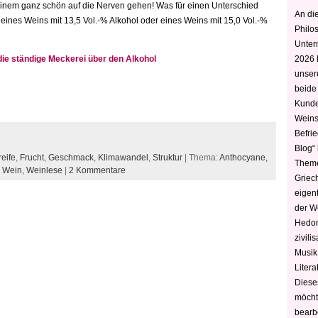
einem ganz schön auf die Nerven gehen! Was für einen Unterschied
An die
s eines Weins mit 13,5 Vol.-% Alkohol oder eines Weins mit 15,0 Vol.-%
Philo
Unter
die ständige Meckerei über den Alkohol
2026 
unser
beide
Kunde
Weins
Befri
Blog“ 
eife
,
Frucht
,
Geschmack
,
Klimawandel
,
Struktur
| Thema:
Anthocyane,
Theme
,
Wein,
Weinlese
|
2 Kommentare
Griec
eigen
der W
Hedoni
zivili
Musik,
Litera
Diese
möcht
bearbe