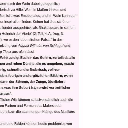
 kommt mir der Wein dabei gelegentlich
ferisch zu Hilfe. Wein in Maßen trinken und
ßen ist etwas Emotionales, und im Wein kann der
er Inspiration finden. Keiner hat dies schöner
reffender ausgedrückt als Shakespeare in seinem
 Heinrich der Vierte" (2. Teil, 4. Aufzug, 3.
, wo er den lebensfrohen Falstaff in der
etzung von
August Wilhelm von Schlegel
und
g Tieck
ausrufen lässt:
ein) „steigt Euch in das Gehirn, zerteilt da alle
nen und rohen Dünste, die es umgeben, macht
nig, schnell und erfinderisch, voll von
den, feurigen und ergötzlichen Bildern; wenn
 dann der Stimme, der Zunge, überliefert
, was ihre Geburt ist, so wird vortrefflicher
daraus".
fflicher Witz können selbstverständlich auch die
en Farben und Formen des Malers oder
auers bzw. die spannenden Klänge des Musikers
 um reine Fakten können heute problemlos von