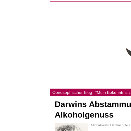
Oenosophischer Blog
*Mein Bekenntnis 
Darwins Abstammun
Alkoholgenuss
Alkoholisierter Elephant? Aus