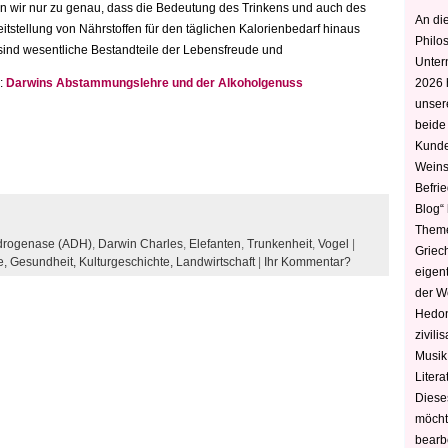
 wir nur zu genau, dass die Bedeutung des Trinkens und auch des
An die
itstellung von Nährstoffen für den täglichen Kalorienbedarf hinaus
Philo
sind wesentliche Bestandteile der Lebensfreude und
Unter
r:
Darwins Abstammungslehre und der Alkoholgenuss
2026 
unser
beide
Kunde
Weins
Befri
Blog“ 
Theme
drogenase (ADH)
,
Darwin Charles
,
Elefanten
,
Trunkenheit
,
Vogel
|
Griec
e,
Gesundheit,
Kulturgeschichte,
Landwirtschaft
|
Ihr Kommentar?
eigen
der W
Hedoni
zivili
Musik,
Litera
Diese
möcht
bearbe