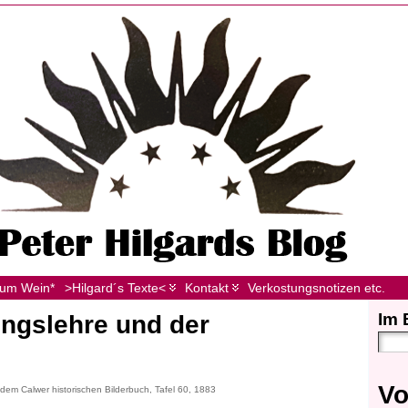
zum Wein*
>Hilgard´s Texte<
Kontakt
Verkostungsnotizen etc.
Im 
gslehre und der
Vo
 dem Calwer historischen Bilderbuch, Tafel 60, 1883