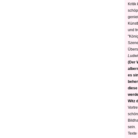
Kritik
schöp
genie
Künstl
und t
"König
Szene)
Übers
Ludwi
(Der W
alber
es sin
behen
diese
werden
Witz 
Vortre
schön
Bildh
sein.
Texte