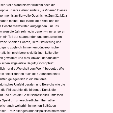
ser Stelle stand bis vor Kurzem noch die
sophie unseres Weinhandels „La Vineria“. Dieses
nehmen ist mittlerweile Geschichte: Zum 31. März
haben meine Frau, Isabel del Olmo, und ich
e Geschäftsaktivitäten aufgegeben. Für uns
 waren die Jahrzehnte, in denen wir mit unseren
n ein Teil der spannenden und genussvollen
zene Spaniens waren, Herausforderung und
edigung zugleich. In meinem „önosophischen
hatte ich mich bereits vielfältigen kulturellen
n gewidmet und dies, obwohl der aus dem
hischen abgeleitete Begriff „Önosophie“
tlich nur die „Weisheit vom Wein“ bedeutet. Wie
ein selbst können auch die Gedanken eines
sten gelegentlich in ein breiteres
satorisches Umfeld geraten und Bereiche wie die
 die Philosophie, die bildende Kunst, die
tur und auch die Gesellschaftspolitik umfassen.
s Spektrum unterschiedlicher Thematiken
e ich auch weiterhin in meinen Beiträgen
iten. Trotz aller gesundheitspolitisch motivierter