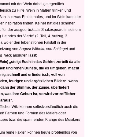
 kommt mir der Wein dabei gelegentlich
ferisch zu Hilfe. Wein in Maßen trinken und
ßen ist etwas Emotionales, und im Wein kann der
er Inspiration finden. Keiner hat dies schöner
reffender ausgedrückt als Shakespeare in seinem
 Heinrich der Vierte" (2. Teil, 4. Aufzug, 3.
, wo er den lebensfrohen Falstaff in der
etzung von
August Wilhelm von Schlegel
und
g Tieck
ausrufen lässt:
ein) „steigt Euch in das Gehirn, zerteilt da alle
nen und rohen Dünste, die es umgeben, macht
nig, schnell und erfinderisch, voll von
den, feurigen und ergötzlichen Bildern; wenn
 dann der Stimme, der Zunge, überliefert
, was ihre Geburt ist, so wird vortrefflicher
daraus".
fflicher Witz können selbstverständlich auch die
en Farben und Formen des Malers oder
auers bzw. die spannenden Klänge des Musikers
 um reine Fakten können heute problemlos von