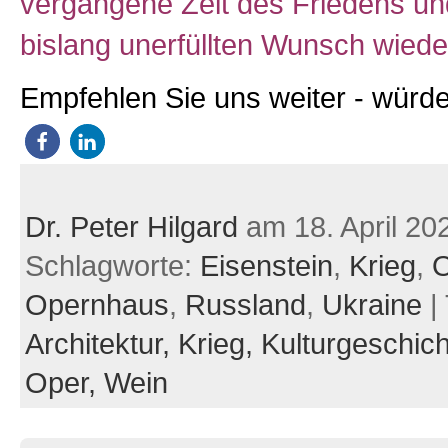
vergangene Zeit des Friedens u
bislang unerfüllten Wunsch wie
Empfehlen Sie uns weiter - würde
Dr. Peter Hilgard
am 18. April 20
Schlagworte:
Eisenstein
,
Krieg
,
Opernhaus
,
Russland
,
Ukraine
|
Architektur,
Krieg,
Kulturgeschic
Oper,
Wein