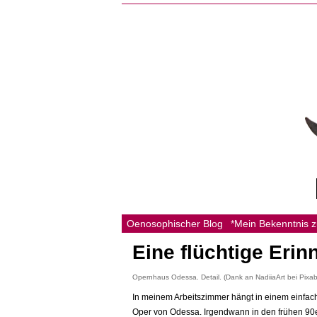
Oenosophischer Blog
*Mein Bekenntnis 
Eine flüchtige Eri
Opernhaus Odessa. Detail. (Dank an NadiiaArt bei Pixa
In meinem Arbeitszimmer hängt in einem einfach
Oper von Odessa. Irgendwann in den frühen 90er