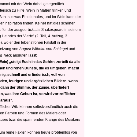
 kommt mir der Wein dabei gelegentlich
ferisch zu Hilfe. Wein in Maßen trinken und
ßen ist etwas Emotionales, und im Wein kann der
er Inspiration finden. Keiner hat dies schöner
reffender ausgedrückt als Shakespeare in seinem
 Heinrich der Vierte" (2. Teil, 4. Aufzug, 3.
, wo er den lebensfrohen Falstaff in der
etzung von
August Wilhelm von Schlegel
und
g Tieck
ausrufen lässt:
ein) „steigt Euch in das Gehirn, zerteilt da alle
nen und rohen Dünste, die es umgeben, macht
nig, schnell und erfinderisch, voll von
den, feurigen und ergötzlichen Bildern; wenn
 dann der Stimme, der Zunge, überliefert
, was ihre Geburt ist, so wird vortrefflicher
daraus".
fflicher Witz können selbstverständlich auch die
en Farben und Formen des Malers oder
auers bzw. die spannenden Klänge des Musikers
 um reine Fakten können heute problemlos von