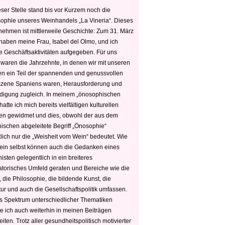
ser Stelle stand bis vor Kurzem noch die
sophie unseres Weinhandels „La Vineria“. Dieses
nehmen ist mittlerweile Geschichte: Zum 31. März
haben meine Frau, Isabel del Olmo, und ich
e Geschäftsaktivitäten aufgegeben. Für uns
 waren die Jahrzehnte, in denen wir mit unseren
n ein Teil der spannenden und genussvollen
zene Spaniens waren, Herausforderung und
edigung zugleich. In meinem „önosophischen
hatte ich mich bereits vielfältigen kulturellen
n gewidmet und dies, obwohl der aus dem
hischen abgeleitete Begriff „Önosophie“
tlich nur die „Weisheit vom Wein“ bedeutet. Wie
ein selbst können auch die Gedanken eines
sten gelegentlich in ein breiteres
satorisches Umfeld geraten und Bereiche wie die
 die Philosophie, die bildende Kunst, die
tur und auch die Gesellschaftspolitik umfassen.
s Spektrum unterschiedlicher Thematiken
e ich auch weiterhin in meinen Beiträgen
iten. Trotz aller gesundheitspolitisch motivierter