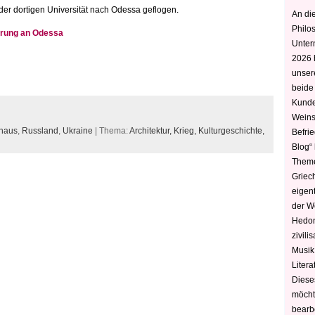
 der dortigen Universität nach Odessa geflogen.
An die
Philo
nerung an Odessa
Unter
2026 
unser
beide
Kunde
Weins
haus
,
Russland
,
Ukraine
| Thema:
Architektur,
Krieg,
Kulturgeschichte,
Befri
Blog“ 
Theme
Griec
eigen
der W
Hedoni
zivili
Musik,
Litera
Diese
möcht
bearbe