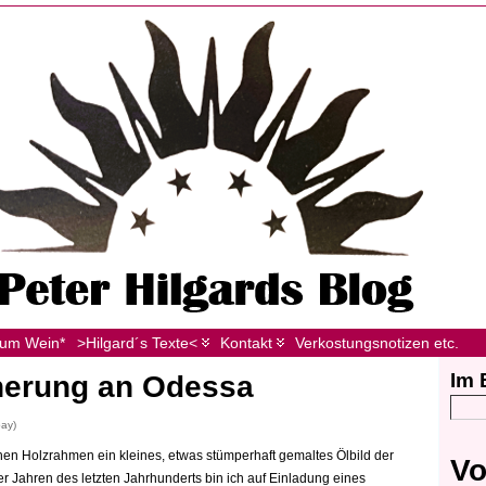
zum Wein*
>Hilgard´s Texte<
Kontakt
Verkostungsnotizen etc.
Im 
nnerung an Odessa
bay)
en Holzrahmen ein kleines, etwas stümperhaft gemaltes Ölbild der
Vo
 Jahren des letzten Jahrhunderts bin ich auf Einladung eines