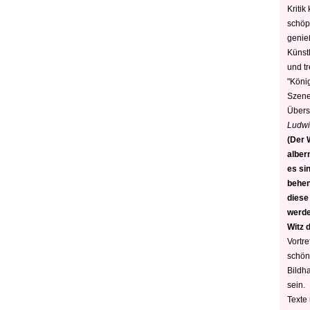
Kritik
schöp
genie
Künstl
und t
"König
Szene)
Übers
Ludwi
(Der W
alber
es sin
behen
diese
werden
Witz 
Vortre
schön
Bildh
sein.
Texte