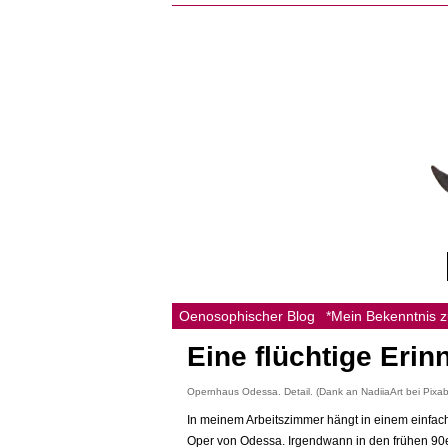
Oenosophischer Blog
*Mein Bekenntnis 
Eine flüchtige Eri
Opernhaus Odessa. Detail. (Dank an NadiiaArt bei Pixa
In meinem Arbeitszimmer hängt in einem einfach
Oper von Odessa. Irgendwann in den frühen 90er