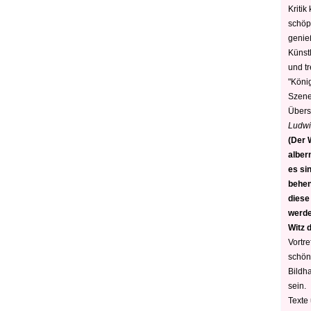
Kritik
schöp
genie
Künstl
und t
"König
Szene)
Übers
Ludwi
(Der W
alber
es sin
behen
diese
werden
Witz 
Vortre
schön
Bildh
sein.
Texte