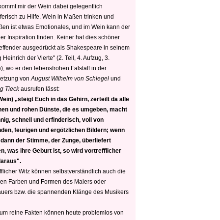
 kommt mir der Wein dabei gelegentlich
ferisch zu Hilfe. Wein in Maßen trinken und
ßen ist etwas Emotionales, und im Wein kann der
er Inspiration finden. Keiner hat dies schöner
reffender ausgedrückt als Shakespeare in seinem
 Heinrich der Vierte" (2. Teil, 4. Aufzug, 3.
, wo er den lebensfrohen Falstaff in der
etzung von
August Wilhelm von Schlegel
und
g Tieck
ausrufen lässt:
ein) „steigt Euch in das Gehirn, zerteilt da alle
nen und rohen Dünste, die es umgeben, macht
nig, schnell und erfinderisch, voll von
den, feurigen und ergötzlichen Bildern; wenn
 dann der Stimme, der Zunge, überliefert
, was ihre Geburt ist, so wird vortrefflicher
daraus".
fflicher Witz können selbstverständlich auch die
en Farben und Formen des Malers oder
auers bzw. die spannenden Klänge des Musikers
 um reine Fakten können heute problemlos von