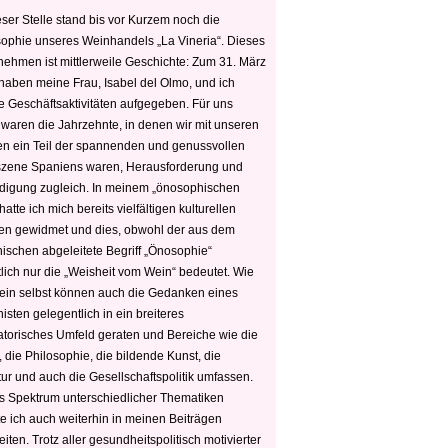
ser Stelle stand bis vor Kurzem noch die
sophie unseres Weinhandels „La Vineria“. Dieses
nehmen ist mittlerweile Geschichte: Zum 31. März
haben meine Frau, Isabel del Olmo, und ich
e Geschäftsaktivitäten aufgegeben. Für uns
 waren die Jahrzehnte, in denen wir mit unseren
n ein Teil der spannenden und genussvollen
zene Spaniens waren, Herausforderung und
edigung zugleich. In meinem „önosophischen
hatte ich mich bereits vielfältigen kulturellen
n gewidmet und dies, obwohl der aus dem
hischen abgeleitete Begriff „Önosophie“
tlich nur die „Weisheit vom Wein“ bedeutet. Wie
ein selbst können auch die Gedanken eines
sten gelegentlich in ein breiteres
satorisches Umfeld geraten und Bereiche wie die
 die Philosophie, die bildende Kunst, die
tur und auch die Gesellschaftspolitik umfassen.
s Spektrum unterschiedlicher Thematiken
e ich auch weiterhin in meinen Beiträgen
iten. Trotz aller gesundheitspolitisch motivierter