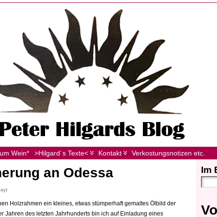
zum Wein*
>Hilgard´s Texte<
Kontakt
Verkostungsnotizen etc.
Im 
nnerung an Odessa
bay)
en Holzrahmen ein kleines, etwas stümperhaft gemaltes Ölbild der
Vo
 Jahren des letzten Jahrhunderts bin ich auf Einladung eines