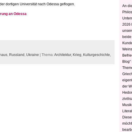
 der dortigen Universität nach Odessa geflogen.
An die
Philo
nerung an Odessa
Unter
2026 
unser
beide
Kunde
Weins
haus
,
Russland
,
Ukraine
| Thema:
Architektur,
Krieg,
Kulturgeschichte,
Befri
Blog“ 
Theme
Griec
eigen
der W
Hedoni
zivili
Musik,
Litera
Diese
möcht
bearbe