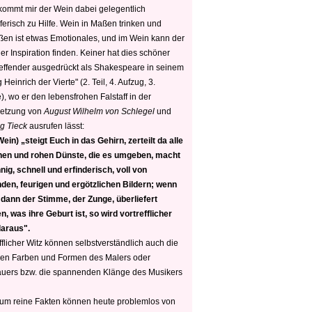
 kommt mir der Wein dabei gelegentlich
ferisch zu Hilfe. Wein in Maßen trinken und
ßen ist etwas Emotionales, und im Wein kann der
er Inspiration finden. Keiner hat dies schöner
reffender ausgedrückt als Shakespeare in seinem
 Heinrich der Vierte" (2. Teil, 4. Aufzug, 3.
, wo er den lebensfrohen Falstaff in der
etzung von
August Wilhelm von Schlegel
und
g Tieck
ausrufen lässt:
ein) „steigt Euch in das Gehirn, zerteilt da alle
nen und rohen Dünste, die es umgeben, macht
nig, schnell und erfinderisch, voll von
den, feurigen und ergötzlichen Bildern; wenn
 dann der Stimme, der Zunge, überliefert
, was ihre Geburt ist, so wird vortrefflicher
daraus".
fflicher Witz können selbstverständlich auch die
en Farben und Formen des Malers oder
auers bzw. die spannenden Klänge des Musikers
 um reine Fakten können heute problemlos von