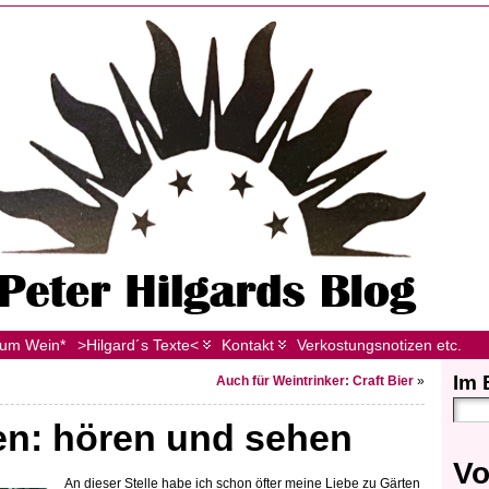
zum Wein*
>Hilgard´s Texte<
Kontakt
Verkostungsnotizen etc.
Im 
Auch für Weintrinker: Craft Bier
»
en: hören und sehen
Vo
An dieser Stelle habe ich schon öfter meine Liebe zu Gärten