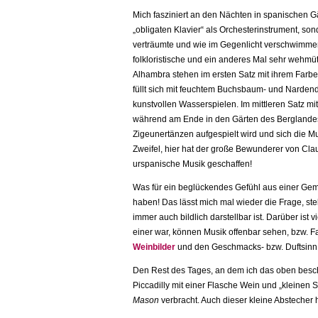
Mich fasziniert an den Nächten in spanischen G
„obligaten Klavier“ als Orchesterinstrument, so
verträumte und wie im Gegenlicht verschwimme
folkloristische und ein anderes Mal sehr wehmü
Alhambra stehen im ersten Satz mit ihrem Farb
füllt sich mit feuchtem Buchsbaum- und Nardendu
kunstvollen Wasserspielen. Im mittleren Satz m
während am Ende in den Gärten des Berglandes 
Zigeunertänzen aufgespielt wird und sich die M
Zweifel, hier hat der große Bewunderer von Cla
urspanische Musik geschaffen!
Was für ein beglückendes Gefühl aus einer Ge
haben! Das lässt mich mal wieder die Frage, st
immer auch bildlich darstellbar ist. Darüber ist 
einer war, können Musik offenbar sehen, bzw. F
Weinbilder
und den Geschmacks- bzw. Duftsinn 
Den Rest des Tages, an dem ich das oben besc
Piccadilly mit einer Flasche Wein und „kleine
Mason
verbracht. Auch dieser kleine Abstecher