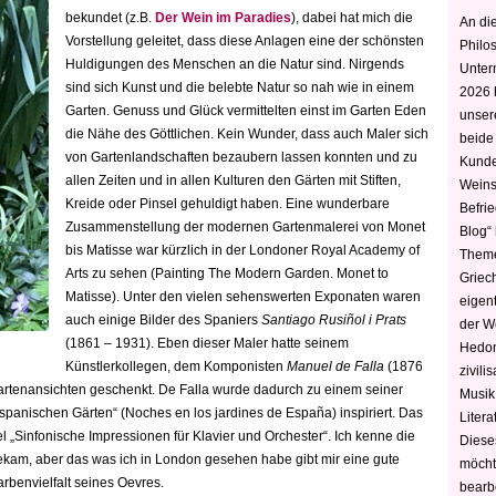
bekundet (z.B.
Der Wein im Paradies
), dabei hat mich die
An die
Vorstellung geleitet, dass diese Anlagen eine der schönsten
Philo
Huldigungen des Menschen an die Natur sind. Nirgends
Unter
sind sich Kunst und die belebte Natur so nah wie in einem
2026 
Garten. Genuss und Glück vermittelten einst im Garten Eden
unser
die Nähe des Göttlichen. Kein Wunder, dass auch Maler sich
beide
von Gartenlandschaften bezaubern lassen konnten und zu
Kunde
allen Zeiten und in allen Kulturen den Gärten mit Stiften,
Weins
Kreide oder Pinsel gehuldigt haben. Eine wunderbare
Befri
Zusammenstellung der modernen Gartenmalerei von Monet
Blog“ 
bis Matisse war kürzlich in der Londoner Royal Academy of
Theme
Arts zu sehen (Painting The Modern Garden. Monet to
Griec
Matisse).
Unter den vielen sehenswerten Exponaten waren
eigen
auch einige Bilder des Spaniers
Santiago Rusiñol i Prats
der W
(1861 – 1931). Eben dieser Maler hatte seinem
Hedoni
Künstlerkollegen, dem Komponisten
Manuel de Falla
(1876
zivili
Gartenansichten geschenkt. De Falla wurde dadurch zu einem seiner
Musik,
spanischen Gärten“ (Noches en los jardines de España) inspiriert. Das
Litera
el „Sinfonische Impressionen für Klavier und Orchester“. Ich kenne die
Diese
 bekam, aber das was ich in London gesehen habe gibt mir eine gute
möcht
arbenvielfalt seines Oevres.
bearbe