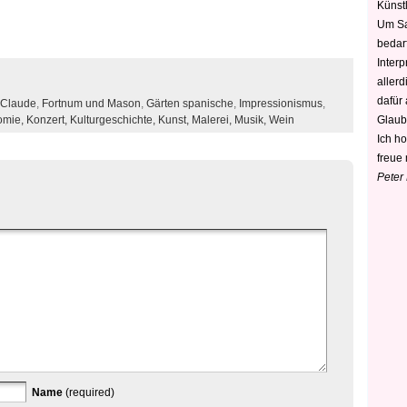
Künstl
Um Sa
bedarf
Interp
aller
dafür
 Claude
,
Fortnum und Mason
,
Gärten spanische
,
Impressionismus
,
Glaub
omie,
Konzert,
Kulturgeschichte,
Kunst,
Malerei,
Musik,
Wein
Ich h
freue 
Peter
Name
(required)