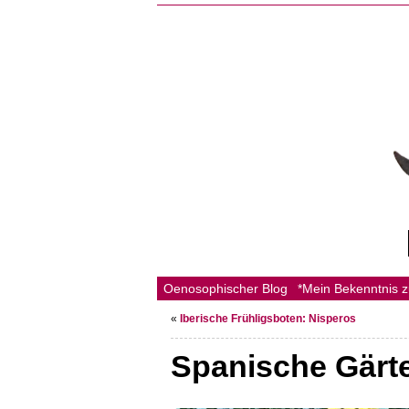
Oenosophischer Blog
*Mein Bekenntnis 
«
Iberische Frühligsboten: Nisperos
Spanische Gärt