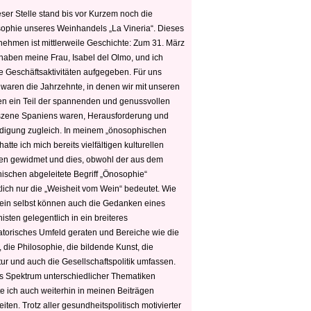
ser Stelle stand bis vor Kurzem noch die
sophie unseres Weinhandels „La Vineria“. Dieses
nehmen ist mittlerweile Geschichte: Zum 31. März
haben meine Frau, Isabel del Olmo, und ich
e Geschäftsaktivitäten aufgegeben. Für uns
 waren die Jahrzehnte, in denen wir mit unseren
n ein Teil der spannenden und genussvollen
zene Spaniens waren, Herausforderung und
edigung zugleich. In meinem „önosophischen
hatte ich mich bereits vielfältigen kulturellen
n gewidmet und dies, obwohl der aus dem
hischen abgeleitete Begriff „Önosophie“
tlich nur die „Weisheit vom Wein“ bedeutet. Wie
ein selbst können auch die Gedanken eines
sten gelegentlich in ein breiteres
satorisches Umfeld geraten und Bereiche wie die
 die Philosophie, die bildende Kunst, die
tur und auch die Gesellschaftspolitik umfassen.
s Spektrum unterschiedlicher Thematiken
e ich auch weiterhin in meinen Beiträgen
iten. Trotz aller gesundheitspolitisch motivierter