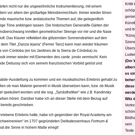
Kritik
ärten nicht nur die ungewöhnliche Instrumentierung, mit einem
schöp
ndern vor allem der großartige Melodienreichtum. Immer wieder tönen
genie
nde maurische bzw. andalusische Themen auf, die gelegentlich
Künstl
tige Töne anklingen lassen. Die historischen Generalife-Gärten der
und t
enüberschwang inmitten geometrischer Strenge vor mir und die Nase
"König
ft. Das Klavier reflektiert die glitzernden Sonnenstrahlen auf den
Szene)
it dem Titel „Danza lejana“ (Ferner Tanz) kann man wieder träumen
Übers
von Córdoba (en los Jardines de la Sierra de Córdoba) zu
Ludwi
usik immer wieder mit Elementen des cante jondo vermischt. Kein
(Der W
ude Debussy sich von seinem französischen Vorbild gelöst und
alber
es sin
mälde-Ausstellung zu kommen und ein musikalisches Erlebnis gehabt zu
behen
ellen ob man Malerei generell in Musik übersetzen kann, bzw. ob Musik
diese
viel spekuliert worden und die sog. „Synästhetiker“ wie z.B. Kandinsky
werden
arben hören. Darüber habe ich an dieser Stelle mit dem Bezug auf
Witz 
bereits geschrieben.
Vortre
schön
hriebene Erlebnis hatte, habe ich gegenüber der Royal Academy am
Bildh
n Schweinereien“ im 1707 gegründeten Delikatessenhaus
Fortnum &
sein.
 hat die Sinne in hohem Maße erregt!
Texte