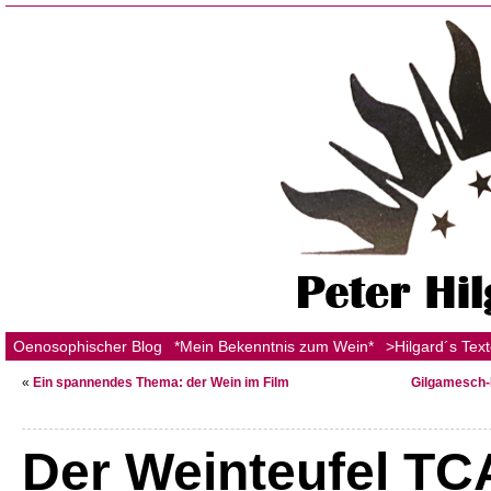
Oenosophischer Blog
*Mein Bekenntnis zum Wein*
>Hilgard´s Tex
«
Ein spannendes Thema: der Wein im Film
Gilgamesch-
Der Weinteufel TC