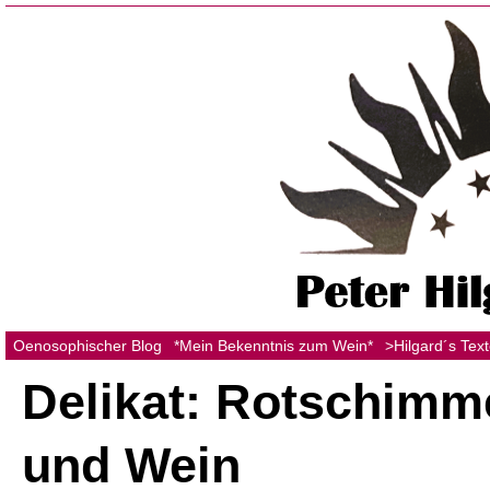
Oenosophischer Blog
*Mein Bekenntnis zum Wein*
>Hilgard´s Tex
Delikat: Rotschimm
und Wein