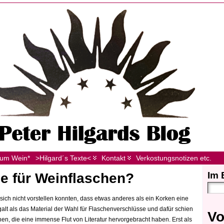
zum Wein*
>Hilgard´s Texte<
Kontakt
Verkostungsnotizen etc.
Im 
e für Weinflaschen?
 sich nicht vorstellen konnten, dass etwas anderes als ein Korken eine
galt als das Material der Wahl für Flaschenverschlüsse und dafür schien
Vo
en, die eine immense Flut von Literatur hervorgebracht haben. Erst als