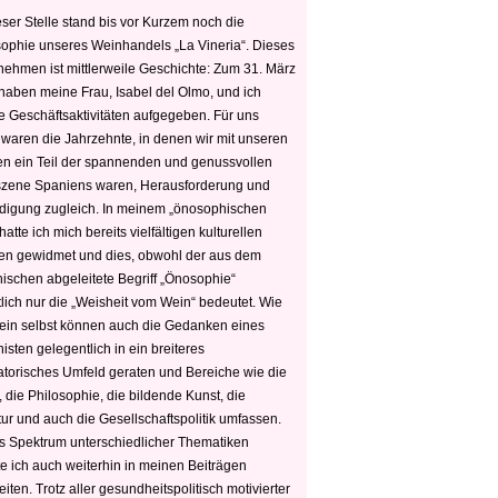
ser Stelle stand bis vor Kurzem noch die
sophie unseres Weinhandels „La Vineria“. Dieses
nehmen ist mittlerweile Geschichte: Zum 31. März
haben meine Frau, Isabel del Olmo, und ich
e Geschäftsaktivitäten aufgegeben. Für uns
 waren die Jahrzehnte, in denen wir mit unseren
n ein Teil der spannenden und genussvollen
zene Spaniens waren, Herausforderung und
edigung zugleich. In meinem „önosophischen
hatte ich mich bereits vielfältigen kulturellen
n gewidmet und dies, obwohl der aus dem
hischen abgeleitete Begriff „Önosophie“
tlich nur die „Weisheit vom Wein“ bedeutet. Wie
ein selbst können auch die Gedanken eines
sten gelegentlich in ein breiteres
satorisches Umfeld geraten und Bereiche wie die
 die Philosophie, die bildende Kunst, die
tur und auch die Gesellschaftspolitik umfassen.
s Spektrum unterschiedlicher Thematiken
e ich auch weiterhin in meinen Beiträgen
iten. Trotz aller gesundheitspolitisch motivierter