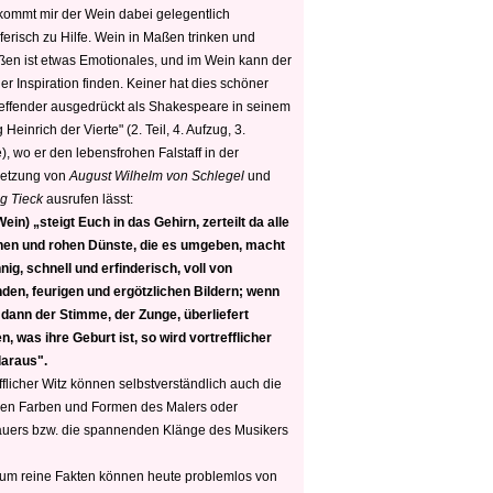
 kommt mir der Wein dabei gelegentlich
ferisch zu Hilfe. Wein in Maßen trinken und
ßen ist etwas Emotionales, und im Wein kann der
er Inspiration finden. Keiner hat dies schöner
reffender ausgedrückt als Shakespeare in seinem
 Heinrich der Vierte" (2. Teil, 4. Aufzug, 3.
, wo er den lebensfrohen Falstaff in der
etzung von
August Wilhelm von Schlegel
und
g Tieck
ausrufen lässt:
ein) „steigt Euch in das Gehirn, zerteilt da alle
nen und rohen Dünste, die es umgeben, macht
nig, schnell und erfinderisch, voll von
den, feurigen und ergötzlichen Bildern; wenn
 dann der Stimme, der Zunge, überliefert
, was ihre Geburt ist, so wird vortrefflicher
daraus".
fflicher Witz können selbstverständlich auch die
en Farben und Formen des Malers oder
auers bzw. die spannenden Klänge des Musikers
 um reine Fakten können heute problemlos von