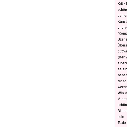
Kritik
schöp
genie
Künstl
und t
"König
Szene)
Übers
Ludwi
(Der W
alber
es sin
behen
diese
werden
Witz 
Vortre
schön
Bildh
sein.
Texte