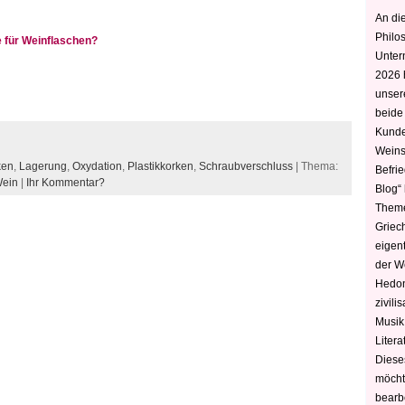
An die
Philo
 für Weinflaschen?
Unter
2026 
unser
beide
Kunde
Weins
ken
,
Lagerung
,
Oxydation
,
Plastikkorken
,
Schraubverschluss
| Thema:
Befri
ein
|
Ihr Kommentar?
Blog“ 
Theme
Griec
eigen
der W
Hedoni
zivili
Musik,
Litera
Diese
möcht
bearbe