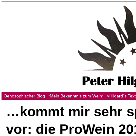
Oenosophischer Blog
*Mein Bekenntnis zum Wein*
>Hilgard´s Tex
…kommt mir sehr s
vor: die ProWein 20