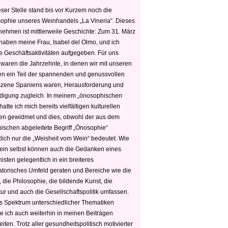
ser Stelle stand bis vor Kurzem noch die
sophie unseres Weinhandels „La Vineria“. Dieses
nehmen ist mittlerweile Geschichte: Zum 31. März
haben meine Frau, Isabel del Olmo, und ich
e Geschäftsaktivitäten aufgegeben. Für uns
 waren die Jahrzehnte, in denen wir mit unseren
n ein Teil der spannenden und genussvollen
zene Spaniens waren, Herausforderung und
edigung zugleich. In meinem „önosophischen
hatte ich mich bereits vielfältigen kulturellen
n gewidmet und dies, obwohl der aus dem
hischen abgeleitete Begriff „Önosophie“
tlich nur die „Weisheit vom Wein“ bedeutet. Wie
ein selbst können auch die Gedanken eines
sten gelegentlich in ein breiteres
satorisches Umfeld geraten und Bereiche wie die
 die Philosophie, die bildende Kunst, die
tur und auch die Gesellschaftspolitik umfassen.
s Spektrum unterschiedlicher Thematiken
e ich auch weiterhin in meinen Beiträgen
iten. Trotz aller gesundheitspolitisch motivierter