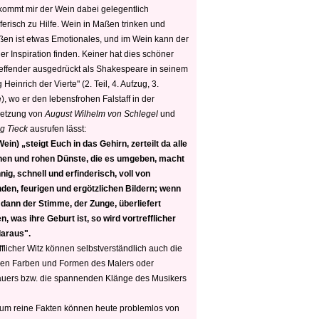
 kommt mir der Wein dabei gelegentlich
ferisch zu Hilfe. Wein in Maßen trinken und
ßen ist etwas Emotionales, und im Wein kann der
er Inspiration finden. Keiner hat dies schöner
reffender ausgedrückt als Shakespeare in seinem
 Heinrich der Vierte" (2. Teil, 4. Aufzug, 3.
, wo er den lebensfrohen Falstaff in der
etzung von
August Wilhelm von Schlegel
und
g Tieck
ausrufen lässt:
ein) „steigt Euch in das Gehirn, zerteilt da alle
nen und rohen Dünste, die es umgeben, macht
nig, schnell und erfinderisch, voll von
den, feurigen und ergötzlichen Bildern; wenn
 dann der Stimme, der Zunge, überliefert
, was ihre Geburt ist, so wird vortrefflicher
daraus".
fflicher Witz können selbstverständlich auch die
en Farben und Formen des Malers oder
auers bzw. die spannenden Klänge des Musikers
 um reine Fakten können heute problemlos von