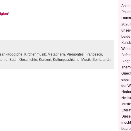
An die
Philo
igion“
Unter
2026 
unser
beide
Kunde
Weins
Jean-Rodolphe
,
Kirchenmusik
,
Metaphern
,
Piemontesi Francesco
,
Befri
aphie,
Buch,
Geschichte,
Konzert,
Kulturgeschichte,
Musik,
Spiritualität,
Blog“ 
Theme
Griec
eigen
der W
Hedoni
zivili
Musik,
Litera
Diese
möcht
bearbe