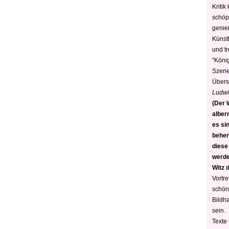
Kritik
schöp
genie
Künstl
und t
"König
Szene)
Übers
Ludwi
(Der W
alber
es sin
behen
diese
werden
Witz 
Vortre
schön
Bildh
sein.
Texte