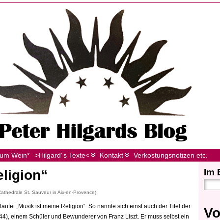
zum Wein*
>Hilgard´s Texte<
Kontakt
Verkostungsnotizen etc.
Im 
eligion“
r Cathedrale St. Sauveur in Aix-en-Provence)
utet „Musik ist meine Religion“. So nannte sich einst auch der Titel der
Vo
4), einem Schüler und Bewunderer von Franz Liszt. Er muss selbst ein