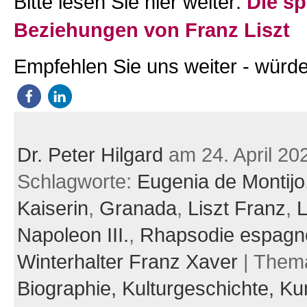
Bitte lesen Sie hier weiter:
Die s
Beziehungen von Franz Liszt
Empfehlen Sie uns weiter - würde
Dr. Peter Hilgard
am 24. April 20
Schlagworte:
Eugenia de Montijo
Kaiserin
,
Granada
,
Liszt Franz
,
L
Napoleon III.
,
Rhapsodie espagn
Winterhalter Franz Xaver
| Them
Biographie,
Kulturgeschichte,
Ku