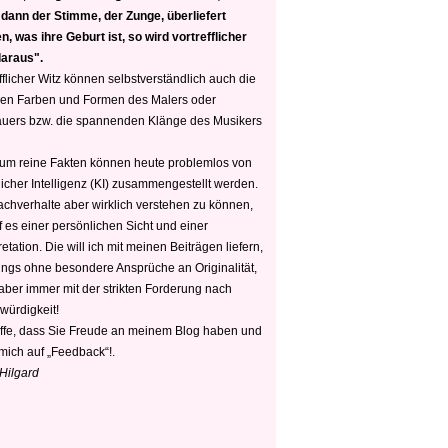
 dann der Stimme, der Zunge, überliefert
, was ihre Geburt ist, so wird vortrefflicher
daraus".
fflicher Witz können selbstverständlich auch die
en Farben und Formen des Malers oder
auers bzw. die spannenden Klänge des Musikers
 um reine Fakten können heute problemlos von
icher Intelligenz (KI) zusammengestellt werden.
chverhalte aber wirklich verstehen zu können,
 es einer persönlichen Sicht und einer
retation. Die will ich mit meinen Beiträgen liefern,
dings ohne besondere Ansprüche an Originalität,
 aber immer mit der strikten Forderung nach
würdigkeit!
offe, dass Sie Freude an meinem Blog haben und
mich auf „Feedback“!.
 Hilgard