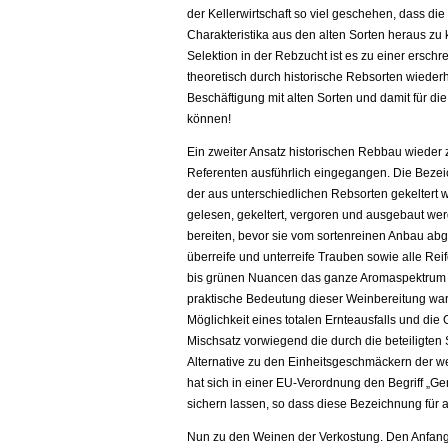
der Kellerwirtschaft so viel geschehen, dass d
Charakteristika aus den alten Sorten heraus zu 
Selektion in der Rebzucht ist es zu einer ers
theoretisch durch historische Rebsorten wiederh
Beschäftigung mit alten Sorten und damit für d
können!
Ein zweiter Ansatz historischen Rebbau wieder 
Referenten ausführlich eingegangen. Die Bezei
der aus unterschiedlichen Rebsorten gekeltert 
gelesen, gekeltert, vergoren und ausgebaut wer
bereiten, bevor sie vom sortenreinen Anbau abg
überreife und unterreife Trauben sowie alle Re
bis grünen Nuancen das ganze Aromaspektrum d
praktische Bedeutung dieser Weinbereitung war
Möglichkeit eines totalen Ernteausfalls und die
Mischsatz vorwiegend die durch die beteiligten 
Alternative zu den Einheitsgeschmäckern der we
hat sich in einer EU-Verordnung den Begriff „G
sichern lassen, so dass diese Bezeichnung für a
Nun zu den Weinen der Verkostung. Den Anfang 