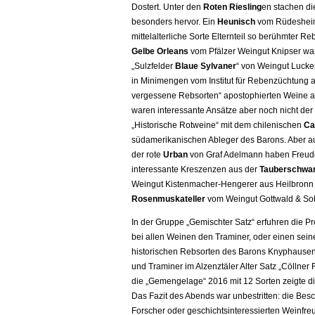
Dostert. Unter den
Roten Riesling
en stachen di
besonders hervor. Ein
Heunisch
vom Rüdesheime
mittelalterliche Sorte Elternteil so berühmter R
Gelbe Orleans
vom Pfälzer Weingut Knipser war 
„Sulzfelder
Blaue Sylvaner
“ von Weingut Lucke
in Minimengen vom Institut für Rebenzüchtung a
vergessene Rebsorten“ apostophierten Weine 
waren interessante Ansätze aber noch nicht der
„Historische Rotweine“ mit dem chilenischen
Ca
südamerikanischen Ableger des Barons. Aber 
der rote
Urban
von Graf Adelmann haben Freude
interessante Kreszenzen aus der
Tauberschwa
Weingut Kistenmacher-Hengerer aus Heilbronn 
Rosenmuskateller
vom Weingut Gottwald & So
In der Gruppe „Gemischter Satz“ erfuhren die P
bei allen Weinen den Traminer, oder einen se
historischen Rebsorten des Barons Knyphausen 
und Traminer im Alzenztäler Alter Satz „Cöllne
die „Gemengelage“ 2016 mit 12 Sorten zeigte di
Das Fazit des Abends war unbestritten: die Besch
Forscher oder geschichtsinteressierten Weinfr