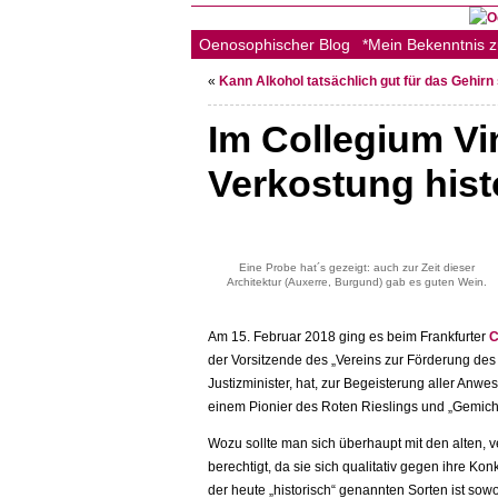
Oenosophischer Blog
*Mein Bekenntnis 
«
Kann Alkohol tatsächlich gut für das Gehirn
Im Collegium Vi
Verkostung hist
Eine Probe hat´s gezeigt: auch zur Zeit dieser
Architektur (Auxerre, Burgund) gab es guten Wein.
Am 15. Februar 2018 ging es beim Frankfurter
C
der Vorsitzende des „Vereins zur Förderung de
Justizminister, hat, zur Begeisterung aller A
einem Pionier des Roten Rieslings und „Gemiche
Wozu sollte man sich überhaupt mit den alten, v
berechtigt, da sie sich qualitativ gegen ihre K
der heute „historisch“ genannten Sorten ist sow