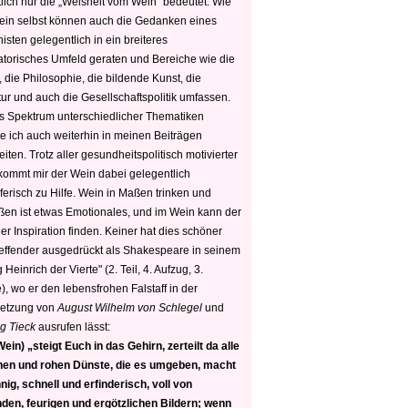
tlich nur die „Weisheit vom Wein“ bedeutet. Wie
ein selbst können auch die Gedanken eines
sten gelegentlich in ein breiteres
satorisches Umfeld geraten und Bereiche wie die
 die Philosophie, die bildende Kunst, die
tur und auch die Gesellschaftspolitik umfassen.
s Spektrum unterschiedlicher Thematiken
e ich auch weiterhin in meinen Beiträgen
iten. Trotz aller gesundheitspolitisch motivierter
 kommt mir der Wein dabei gelegentlich
ferisch zu Hilfe. Wein in Maßen trinken und
ßen ist etwas Emotionales, und im Wein kann der
er Inspiration finden. Keiner hat dies schöner
reffender ausgedrückt als Shakespeare in seinem
 Heinrich der Vierte" (2. Teil, 4. Aufzug, 3.
, wo er den lebensfrohen Falstaff in der
etzung von
August Wilhelm von Schlegel
und
g Tieck
ausrufen lässt:
ein) „steigt Euch in das Gehirn, zerteilt da alle
nen und rohen Dünste, die es umgeben, macht
nig, schnell und erfinderisch, voll von
den, feurigen und ergötzlichen Bildern; wenn