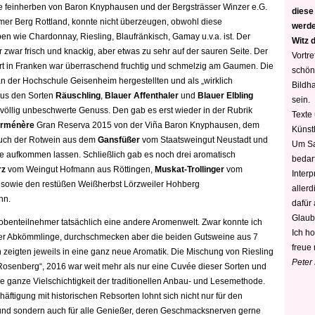
e feinherben von Baron Knyphausen und der Bergsträsser Winzer e.G.
diese
r Berg Rottland, konnte nicht überzeugen, obwohl diese
werden
eben wie Chardonnay, Riesling, Blaufränkisch, Gamay u.v.a. ist. Der
Witz 
zwar frisch und knackig, aber etwas zu sehr auf der sauren Seite. Der
Vortre
rt in Franken war überraschend fruchtig und schmelzig am Gaumen. Die
schön
n der Hochschule Geisenheim hergestellten und als „wirklich
Bildh
aus den Sorten
Räuschling
,
Blauer Affenthaler
und
Blauer Elbling
sein.
 völlig unbeschwerte Genuss. Den gab es erst wieder in der Rubrik
Texte
rménère
Gran Reserva 2015 von der Viña Baron Knyphausen, dem
Künstl
auch der Rotwein aus dem
Gansfüßer
vom Staatsweingut Neustadt und
Um Sa
 aufkommen lassen. Schließlich gab es noch drei aromatisch
bedarf
rz
vom Weingut Hofmann aus Röttingen,
Muskat-Trollinger
vom
Interp
sowie den restüßen Weißherbst Lörzweiler Hohberg
aller
hn.
dafür
Glaub
robenteilnehmer tatsächlich eine andere Aromenwelt. Zwar konnte ich
Ich h
iner Abkömmlinge, durchschmecken aber die beiden Gutsweine aus 7
freue 
zeigten jeweils in eine ganz neue Aromatik. Die Mischung von Riesling
Peter
r Rosenberg“, 2016 war weit mehr als nur eine Cuvée dieser Sorten und
e ganze Vielschichtigkeit der traditionellen Anbau- und Lesemethode.
äftigung mit historischen Rebsorten lohnt sich nicht nur für den
eund sondern auch für alle Genießer, deren Geschmacksnerven gerne