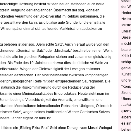
eigen
ie berechtigte Hoffnung besteht mit den neuen Methoden auch neue
der W
kitzeln. Aufgrund der langjährigen Übermacht der sog. klonalen
Hedoni
chreckenden Verarmung der Bio-Diversität im Rebbau gekommen, die
zivili
ergestellt werden kann. Es gibt also gute Gründe für die ernsthafte
Musik,
ie Winzer später einmal sich auftuende Marktnischen abdecken zu
Litera
Diese
möcht
zu beleben ist der sog. „Gemischte Satz“. Auch hierauf wurde von den
bearbe
chnungen „Gemischter Satz“ oder „Mischsatz“ beschreiben einen Wein,
Kritik
wird, die alle im gleichen Rebgarten stehen und zusammen gleichzeitig
schöp
den. Bis Ende des 19. Jahrhunderts war dies die übliche Art Wein zu
genie
elöst wurde. Wegen der Gleichzeitigkeit der Lese gab es immer
Künstl
ifestadien dazwischen. Der Most beinhaltete zwischen kompottartigen
und t
er physiologischen Reife mit den entsprechenden Säuregraden. Die
"König
 natürlich die Risikominimierung durch die Reduzierung der
Szene)
 Garantie einer Minimalqualität des Endproduktes. Heute sieht man im
Übers
Sorten bedingte Vielschichtigkeit der Aromatik, eine willkommene
Ludwi
ltweiten Monokulturen internationaler Rebsorten. Übrigens, Österreich
(Der W
emischer Satz“, wegen seines traditionellen Wiener Gemischen Satzes
alber
ndere Länder eigentlich tabu ist.
es sin
bildete ein „
Elbling
Extra Brut“-Sekt ohne Dosage vom Mosel-Weingut
behen