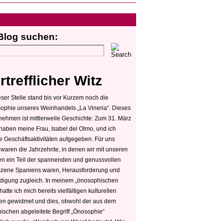
Blog suchen:
rtrefflicher Witz
ser Stelle stand bis vor Kurzem noch die
sophie unseres Weinhandels „La Vineria“. Dieses
nehmen ist mittlerweile Geschichte: Zum 31. März
haben meine Frau, Isabel del Olmo, und ich
e Geschäftsaktivitäten aufgegeben. Für uns
 waren die Jahrzehnte, in denen wir mit unseren
n ein Teil der spannenden und genussvollen
zene Spaniens waren, Herausforderung und
edigung zugleich. In meinem „önosophischen
hatte ich mich bereits vielfältigen kulturellen
n gewidmet und dies, obwohl der aus dem
hischen abgeleitete Begriff „Önosophie“