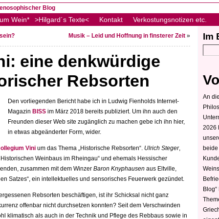
zum Wein*
>Hilgard´s Texte<
Kontakt
Verkostungsnotizen etc.
Im 
 sein?
Musik – Leid und Hoffnung in finsterer Zeit
»
ni: eine denkwürdige
orischer Rebsorten
Vo
An die
Den vorliegenden Bericht habe ich in Ludwig Fienholds Internet-
Philo
Magazin
BISS
im März 2018 bereits publiziert. Um ihn auch den
Unter
Freunden dieser Web site zugänglich zu machen gebe ich ihn hier,
2026 
in etwas abgeänderter Form, wider.
unser
beide
ollegium Vini
um das Thema „Historische Rebsorten“.
Ulrich Steger
,
Kunde
s Historischen Weinbaus im Rheingau“ und ehemals Hessischer
Weins
nwesenden, zusammen mit dem Winzer
Baron Knyphausen
aus Eltville,
Befri
n Satzes“, ein intellektuelles und sensorisches Feuerwerk gezündet.
Blog“ 
ergessenen Rebsorten beschäftigen, ist ihr Schicksal nicht ganz
Theme
onkurrenz offenbar nicht durchsetzen konnten? Seit dem Verschwinden
Griec
ohl klimatisch als auch in der Technik und Pflege des Rebbaus sowie in